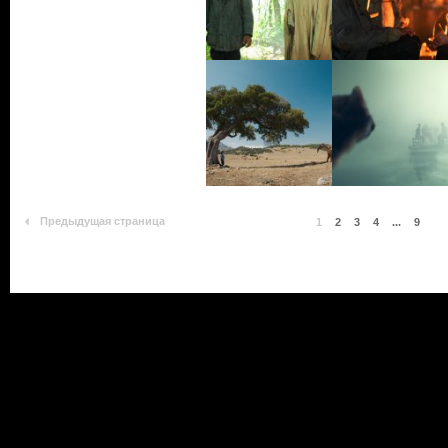
Предыдущая страница
1
2
3
4
...
9