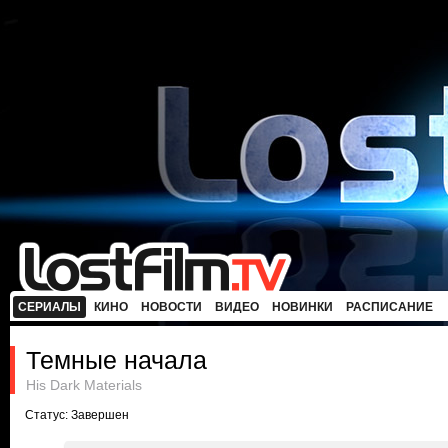
СЕРИАЛЫ
КИНО
НОВОСТИ
ВИДЕО
НОВИНКИ
РАСПИСАНИЕ
Темные начала
His Dark Materials
Статус: Завершен