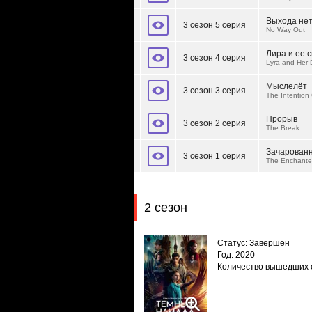
Выхода не
3 сезон 5 серия
No Way Out
Лира и ее 
3 сезон 4 серия
Lyra and Her 
Мыслелёт
3 сезон 3 серия
The Intention 
Прорыв
3 сезон 2 серия
The Break
Зачарован
3 сезон 1 серия
The Enchante
2 сезон
Статус: Завершен
Год: 2020
Количество вышедших 