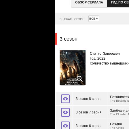
ОБЗОР СЕРИАЛА
ГИД ПО С
ВЫБРАТЬ СЕЗОН:
3 сезон
Статус: Завершен
Год: 2022
Количество вышедших 
Ботаническ
3 сезон 8 серия
The Botanic 
Заоблачная
3 сезон 7 серия
The Clouded 
Бездна
3 сезон 6 серия
The Abyss