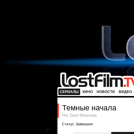
СЕРИАЛЫ
КИНО
НОВОСТИ
ВИДЕО
Темные начала
His Dark Materials
Статус: Завершен