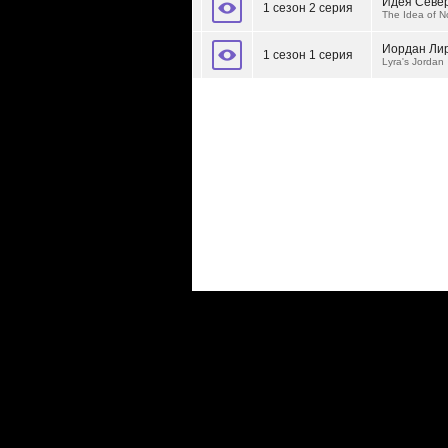
Идея Севе
1 сезон 2 серия
The Idea of N
Иордан Ли
1 сезон 1 серия
Lyra's Jordan