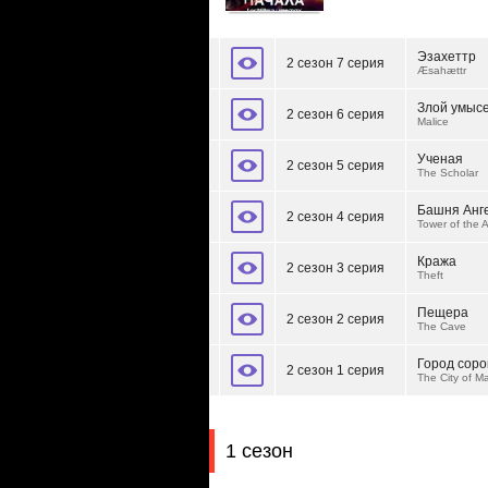
Эзахеттр
2 сезон 7 серия
Æsahættr
Злой умыс
2 сезон 6 серия
Malice
Ученая
2 сезон 5 серия
The Scholar
Башня Анг
2 сезон 4 серия
Tower of the 
Кража
2 сезон 3 серия
Theft
Пещера
2 сезон 2 серия
The Cave
Город соро
2 сезон 1 серия
The City of M
1 сезон