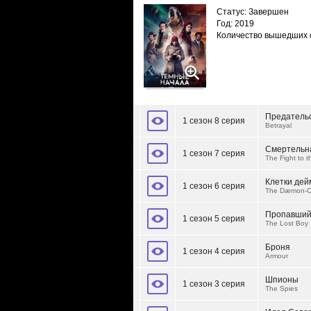
Статус: Завершен
Год: 2019
Количество вышедших 
Предатель
1 сезон 8 серия
Betrayal
Смертельн
1 сезон 7 серия
The Fight to 
Клетки дей
1 сезон 6 серия
The Dæmon-C
Пропавший
1 сезон 5 серия
The Lost Boy
Броня
1 сезон 4 серия
Armour
Шпионы
1 сезон 3 серия
The Spies