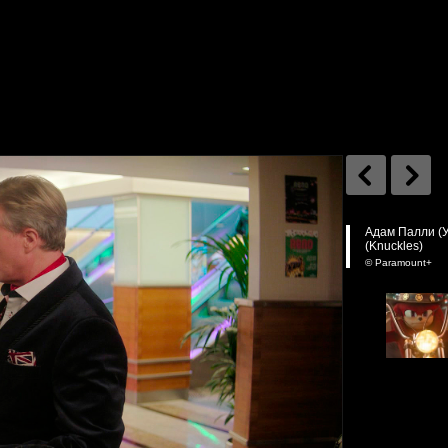
Адам Палли (У
(Knuckles)
© Paramount+