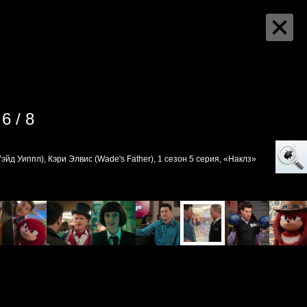
6 / 8
эйд Уиппл), Кэри Элвис (Wade's Father), 1 сезон 5 серия, «Наклз»