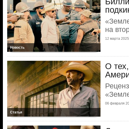
Билли
подки
«Земл
на вто
12 марта 2025
Новость
О тех,
Амери
Реценз
«Земл
06 февраля 2
Статья