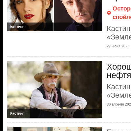
Остор
спойл
Кастин
Кастинг
«Земл
27 июня 2025
Хорош
нефтя
Кастин
«Земл
30 апреля 20
Кастинг