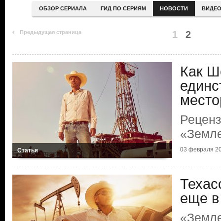
ОБЗОР СЕРИАЛА
ГИД ПО СЕРИЯМ
НОВОСТИ
ВИДЕ
Предыдущая страница
1
2
Как Ш
единс
место
Реценз
«Земл
03 февраля 2
Статья
Техас
еще в
«Земл