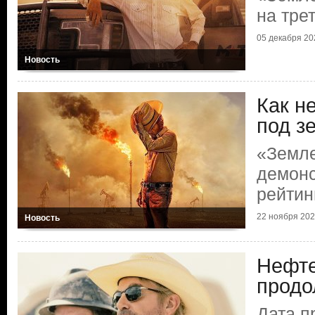
на тре
05 декабря 20
Новость
Как н
под з
«Земл
демонс
рейтин
22 ноября 20
Новость
Нефт
продо
Дата п