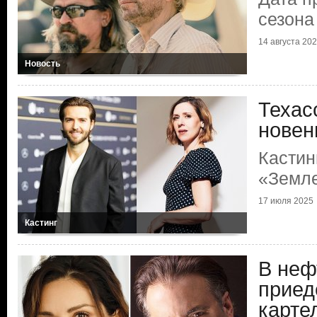
сезона
14 августа 20
Новость
Техас
новен
Кастин
«Земл
17 июля 2025
Кастинг
В неф
приед
карте