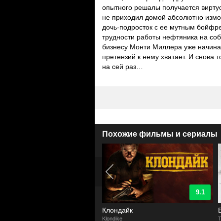
опытного решалы получается виртуо
не приходил домой абсолютно изм
дочь-подросток с ее мутным бойфре
трудности работы нефтяника на соб
бизнесу Монти Миллера уже начина
претензий к нему хватает. И снова 
на сей раз…
Похожие фильмы и сериалы
9.1
9.1
на колесах
Клондайк
on Wheels
Klondike
T