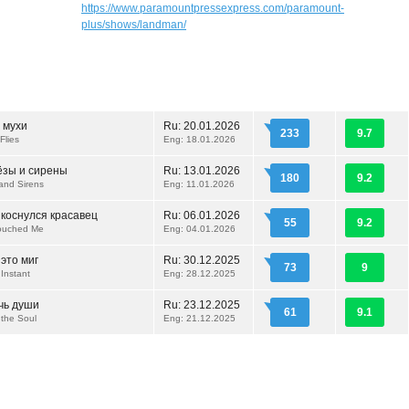
https://www.paramountpressexpress.com/paramount-
plus/shows/landman/
 мухи
Ru:
20.01.2026
233
9.7
Flies
Eng: 18.01.2026
ёзы и сирены
Ru:
13.01.2026
180
9.2
 and Sirens
Eng: 11.01.2026
икоснулся красавец
Ru:
06.01.2026
55
9.2
ouched Me
Eng: 04.01.2026
 это миг
Ru:
30.12.2025
73
9
 Instant
Eng: 28.12.2025
чь души
Ru:
23.12.2025
61
9.1
 the Soul
Eng: 21.12.2025