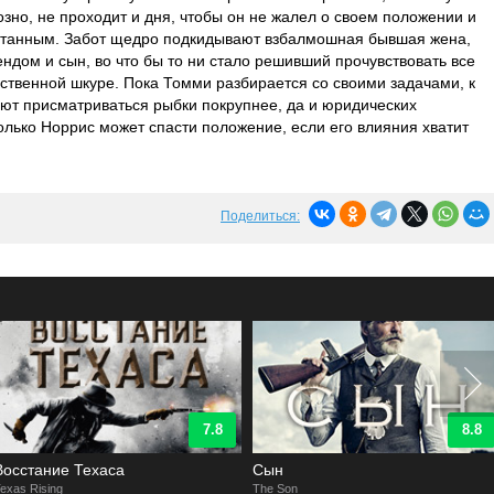
зно, не проходит и дня, чтобы он не жалел о своем положении и
отанным. Забот щедро подкидывают взбалмошная бывшая жена,
ндом и сын, во что бы то ни стало решивший прочувствовать все
ственной шкуре. Пока Томми разбирается со своими задачами, к
ют присматриваться рыбки покрупнее, да и юридических
только Норрис может спасти положение, если его влияния хватит
Поделиться:
7.8
8.8
Восстание Техаса
Сын
exas Rising
The Son