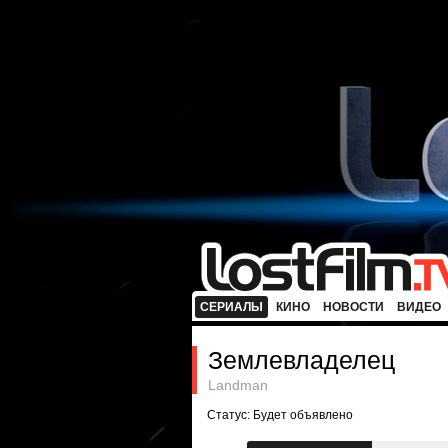
СЕРИАЛЫ
КИНО
НОВОСТИ
ВИДЕО
Землевладелец
Landman
Статус: Будет объявлено