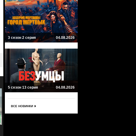
3 сезон 2 серия
04.08.2026
5 сезон 13 серия
04.08.2026
ВСЕ НОВИНКИ
9.1
9
Забытые Богом
Йеллоустоун
Godless
Yellowstone