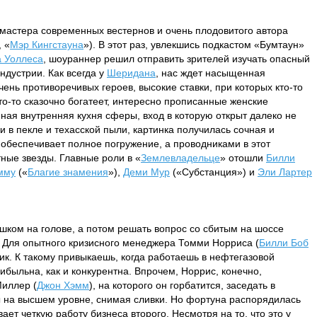
астера современных вестернов и очень плодовитого автора
, «
Мэр Кингстауна
»). В этот раз, увлекшись подкастом «Бумтаун»
а Уоллеса
, шоураннер решил отправить зрителей изучать опасный
ндустрии. Как всегда у
Шеридана
, нас ждет насыщенная
ень противоречивых героев, высокие ставки, при которых кто-то
кто-то сказочно богатеет, интересно прописанные женские
ная внутренняя кухня сферы, вход в которую открыт далеко не
 в пекле и техасской пыли, картинка получилась сочная и
 обеспечивает полное погружение, а проводниками в этот
тные звезды. Главные роли в «
Землевладельце
» отошли
Билли
мму
(«
Благие знамения
»),
Деми Мур
(«Субстанция») и
Эли Лартер
ком на голове, а потом решать вопрос со сбитым на шоссе
Для опытного кризисного менеджера Томми Норриса (
Билли Боб
к. К такому привыкаешь, когда работаешь в нефтегазовой
ибыльна, как и конкурентна. Впрочем, Норрис, конечно,
Миллер (
Джон Хэмм
), на которого он горбатится, заседать в
ы на высшем уровне, снимая сливки. Но фортуна распорядилась
ает четкую работу бизнеса второго. Несмотря на то, что это у