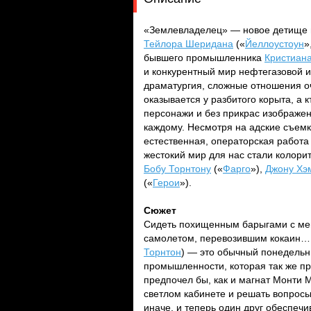
«Землевладелец» — новое детище м
Тейлора Шеридана
(«
Йеллоустоун
»
бывшего промышленника
Кристиан
и конкурентный мир нефтегазовой и
драматургия, сложные отношения оч
оказывается у разбитого корыта, а 
персонажи и без прикрас изображен
каждому. Несмотря на адские съемки
естественная, операторская работа
жестокий мир для нас стали колори
Бобу Торнтону
(«
Фарго
»),
Джону Хэ
(«
Герои
»).
Сюжет
Сидеть похищенным барыгами с меш
самолетом, перевозившим кокаин… 
Торнтон
) — это обычный понедельни
промышленности, которая так же пр
предпочел бы, как и магнат Монти 
светлом кабинете и решать вопрос
иначе, и теперь один друг обеспечив