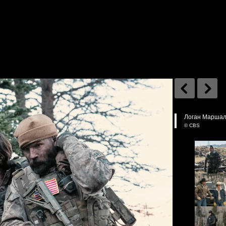
Логан Маршалл
© CBS