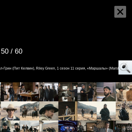
50 / 60
-Грин (Пит Келвин), Riley Green, 1 сезон 11 серия, «Маршалы» (Marshals)