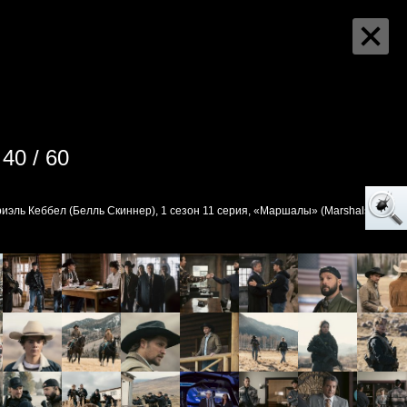
40 / 60
иэль Кеббел (Белль Скиннер), 1 сезон 11 серия, «Маршалы» (Marshals)