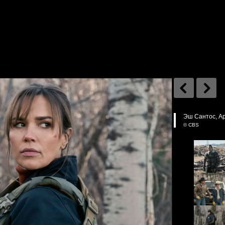
Эш Сантос, Ар
© CBS