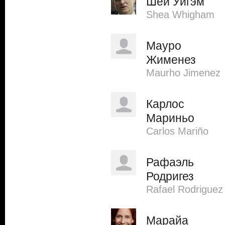
Шей Уигэм
Shea Whigham
Мауро
Жименез
Maurho Jimenez
Карлос
Мариньо
Carlos Mariño
Рафаэль
Родригез
Rafael Rodriguez
Марайа