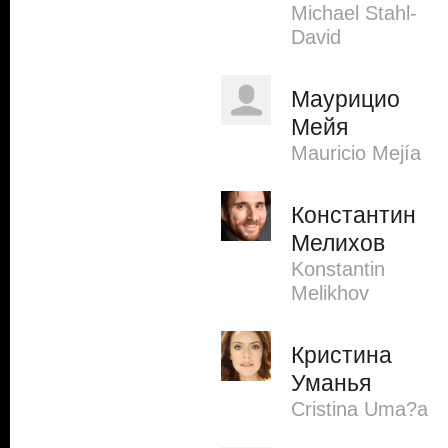
Michael Stahl-
David
Маурицио
Мейя
Mauricio Mejía
Константин
Мелихов
Konstantin
Melikhov
Кристина
Уманья
Cristina Uma?a