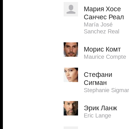
Мария Хосе
Санчес Реал
María José
Sanchez Real
Морис Комт
Maurice Compte
Стефани
Сигман
Stephanie Sigma
Эрик Ланж
Eric Lange