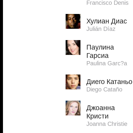
Francisco Denis
Хулиан Диас
Julián Díaz
Паулина
Гарсиа
Paulina Garc?a
Диего Катаньо
Diego Cataño
Джоанна
Кристи
Joanna Christie