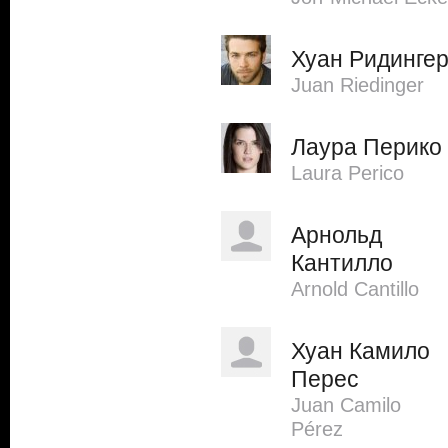
Хуан Ридинге
Juan Riedinger
Лаура Перико
Laura Perico
Арнольд
Кантилло
Arnold Cantillo
Хуан Камило
Перес
Juan Camilo
Pérez