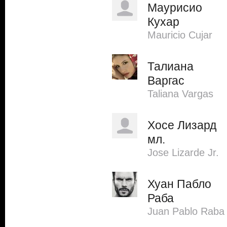
Маурисио
Кухар
Mauricio Cujar
Талиана
Варгас
Taliana Vargas
Хосе Лизард
мл.
Jose Lizarde Jr.
Хуан Пабло
Раба
Juan Pablo Raba