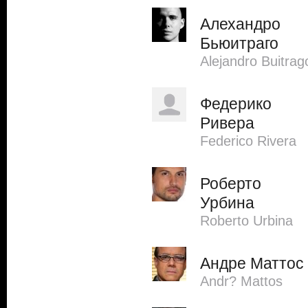
Алехандро
Бьюитраго
Alejandro Buitrag
Федерико
Ривера
Federico Rivera
Роберто
Урбина
Roberto Urbina
Андре Маттос
Andr? Mattos