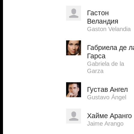
Гастон
Веландия
Gaston Velandia
Габриела де л
Гарса
Gabriela de la
Garza
Густав Ангел
Gustavo Ángel
Хайме Аранго
Jaime Arango