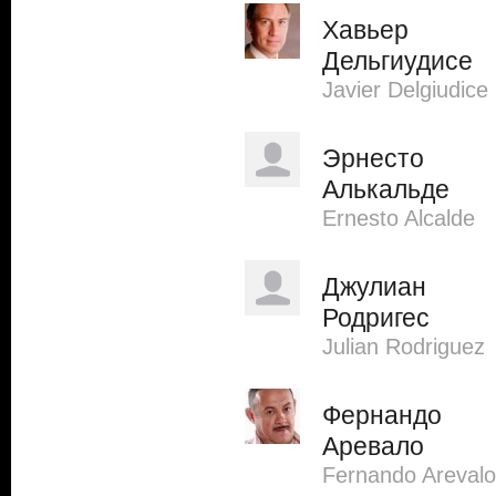
Хавьер
Дельгиудисе
Javier Delgiudice
Эрнесто
Алькальде
Ernesto Alcalde
Джулиан
Родригес
Julian Rodriguez
Фернандо
Аревало
Fernando Arevalo