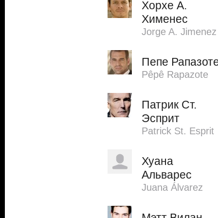
Хорхе А.
Хименес
Jorge A. Jimenez
Пепе Рапазот
Pêpê Rapazote
Патрик Ст.
Эсприт
Patrick St. Esprit
Хуана
Альварес
Juana Álvarez
Мэтт Вилан