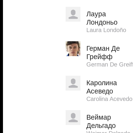
Лаура
Лондоньо
Laura Londoño
Герман Де
Грейфф
German De Greif
Каролина
Асеведо
Carolina Acevedo
Веймар
Дельгадо