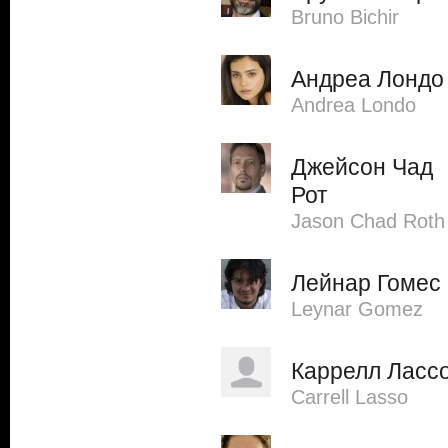
Bruno Bichir
Андреа Лондо
Andrea Londo
Джейсон Чад
Рот
Jason Chad Roth
Лейнар Гомес
Leynar Gomez
Каррелл Ласс
Carrell Lasso