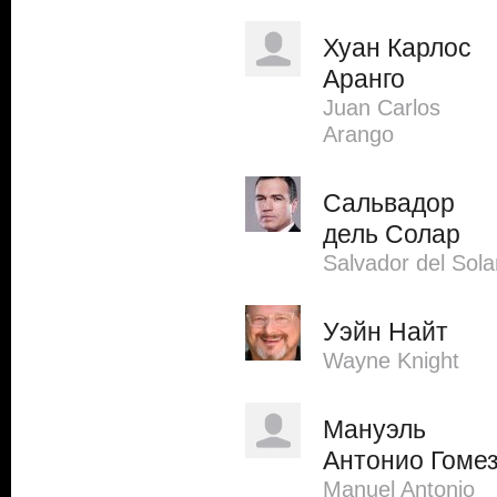
Хуан Карлос
Аранго
Juan Carlos
Arango
Сальвадор
дель Солар
Salvador del Sola
Уэйн Найт
Wayne Knight
Мануэль
Антонио Гоме
Manuel Antonio