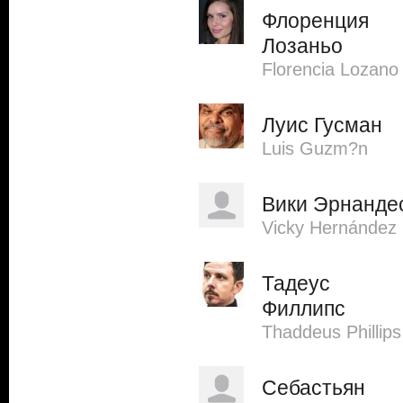
Флоренция
Лозаньо
Florencia Lozano
Луис Гусман
Luis Guzm?n
Вики Эрнанде
Vicky Hernández
Тадеус
Филлипс
Thaddeus Phillips
Себастьян