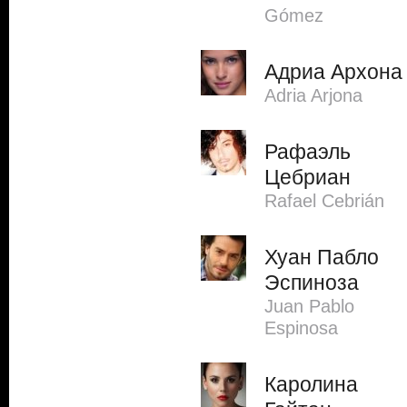
Gómez
Адриа Архона
Adria Arjona
Рафаэль
Цебриан
Rafael Cebrián
Хуан Пабло
Эспиноза
Juan Pablo
Espinosa
Каролина