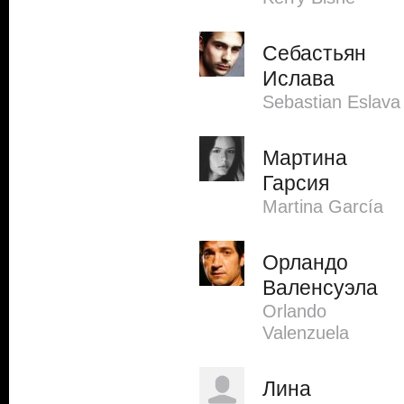
Себастьян
Ислава
Sebastian Eslava
Мартина
Гарсия
Martina García
Орландо
Валенсуэла
Orlando
Valenzuela
Лина