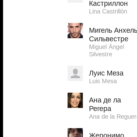
Кастриллон
Lina Castrillón
Мигель Анхел
Сильвестре
Miguel Ángel
Silvestre
Луис Меза
Luis Mesa
Ана де ла
Регера
Ana de la Reguer
Жеронимо