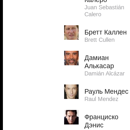
Juan Sebastián
Calero
Бретт Каллен
Brett Cullen
Дамиан
Алькасар
Damián Alcázar
Рауль Мендес
Raul Mendez
Франциско
Дэнис