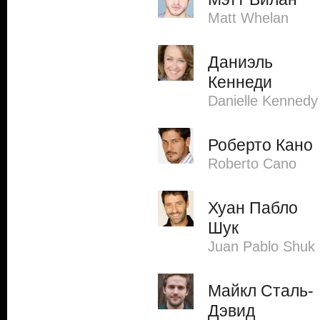
Matt Whelan
Даниэль
Кеннеди
Danielle Kennedy
Роберто Кано
Roberto Cano
Хуан Пабло
Шук
Juan Pablo Shuk
Майкл Сталь-
Дэвид