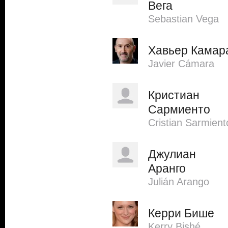
Вега
Sebastian Vega
Хавьер Камар
Javier Cámara
Кристиан
Сармиенто
Cristian Sarmient
Джулиан
Аранго
Julián Arango
Керри Бише
Kerry Bishé