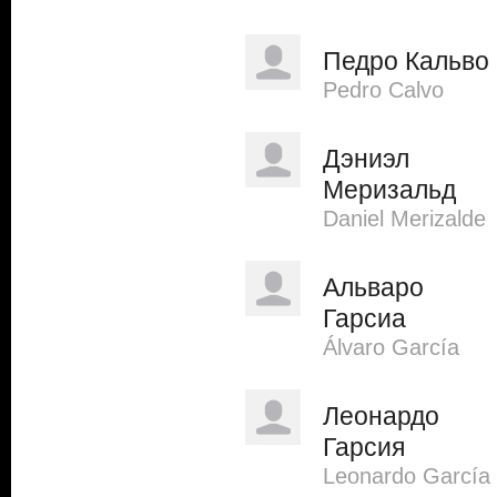
Педро Кальво
Pedro Calvo
Дэниэл
Меризальд
Daniel Merizalde
Альваро
Гарсиа
Álvaro García
Леонардо
Гарсия
Leonardo García