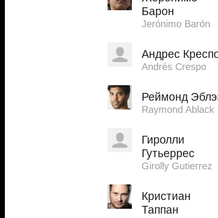
Барон
Jerónimo Barón
Андрес Кресп
Andrés Crespo
Реймонд Эблэ
Raymond Ablack
Гиролли
Гутьеррес
Girolly Gutierrez
Кристиан
Таппан