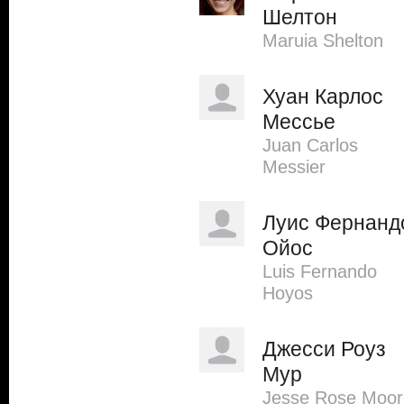
Шелтон
Maruia Shelton
Хуан Карлос
Мессье
Juan Carlos
Messier
Луис Фернанд
Ойос
Luis Fernando
Hoyos
Джесси Роуз
Мур
Jesse Rose Moor