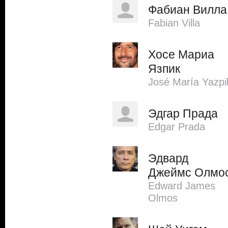
Фабиан Вилла
Fabian Villa
Хосе Мариа
Язпик
José María Yazpi
Эдгар Прада
Edgar Prada
Эдвард
Джеймс Олмо
Edward James
Olmos