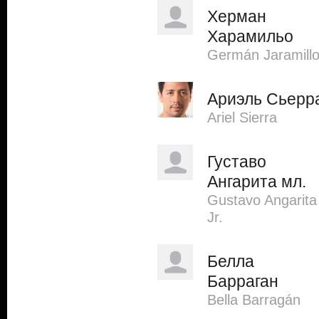
Херман
Харамильо
Germán Jaramill
Ариэль Сьерр
Ariel Sierra
Густаво
Ангарита мл.
Gustavo Angarita
Jr.
Белла
Барраган
Bella Barragán