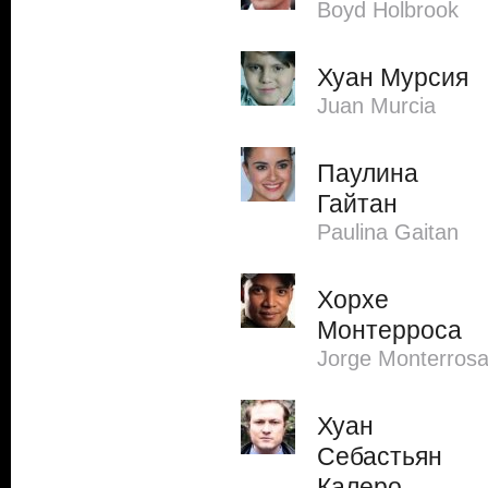
Boyd Holbrook
Хуан Мурсия
Juan Murcia
Паулина
Гайтан
Paulina Gaitan
Хорхе
Монтерроса
Jorge Monterros
Хуан
Себастьян
Калеро