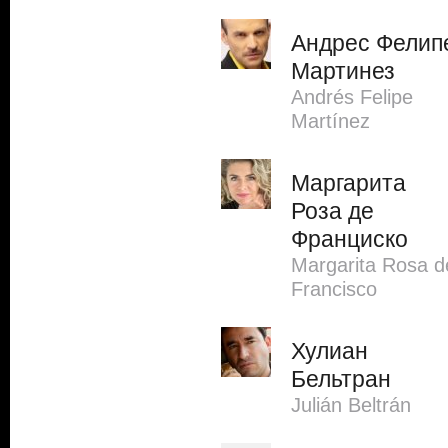
Андрес Фелип
Мартинез
Andrés Felipe
Martínez
Маргарита
Роза де
Франциско
Margarita Rosa d
Francisco
Хулиан
Бельтран
Julián Beltrán