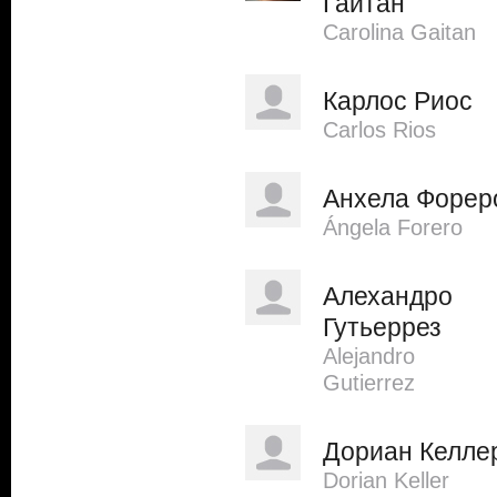
Гайтан
Carolina Gaitan
Карлос Риос
Carlos Rios
Анхела Форер
Ángela Forero
Алехандро
Гутьеррез
Alejandro
Gutierrez
Дориан Келле
Dorian Keller