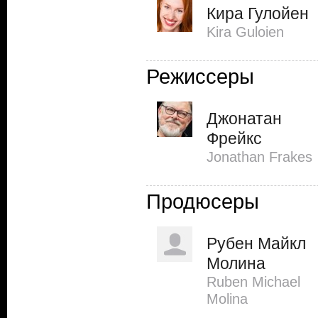
Кира Гулойен
Kira Guloien
Режиссеры
Джонатан
Фрейкс
Jonathan Frakes
Продюсеры
Рубен Майкл
Молина
Ruben Michael
Molina