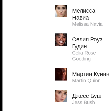
Мелисса
Навиа
Melissa Navia
Селия Роуз
Гудин
Celia Rose
Gooding
Мартин Куинн
Martin Quinn
Джесс Буш
Jess Bush