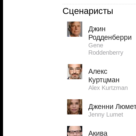
Сценаристы
Джин
Родденберри
Gene
Roddenberry
Алекс
Куртцман
Alex Kurtzman
Дженни Люме
Jenny Lumet
Акива