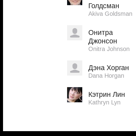
Голдсман
Akiva Goldsman
Онитра
Джонсон
Onitra Johnson
Дэна Хорган
Dana Horgan
Кэтрин Лин
Kathryn Lyn