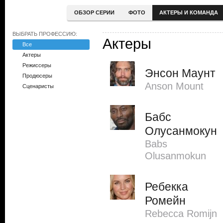
ОБЗОР СЕРИИ
ФОТО
АКТЕРЫ И КОМАНДА
ВЫБРАТЬ ПРОФЕССИЮ:
Актеры
Все
Актеры
Режиссеры
Энсон Маунт
Продюсеры
Anson Mount
Сценаристы
Бабс
Олусанмокун
Babs
Olusanmokun
Ребекка
Ромейн
Rebecca Romijn