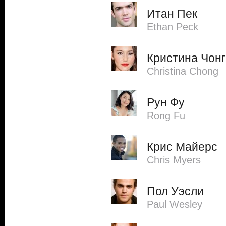
Итан Пек
Ethan Peck
Кристина Чонг
Christina Chong
Рун Фу
Rong Fu
Крис Майерс
Chris Myers
Пол Уэсли
Paul Wesley