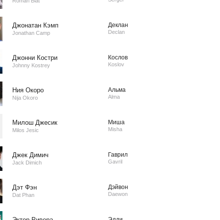
Roman Blat
Джонатан Кэмп
Деклан
Declan
Jonathan Camp
Джонни Костри
Кослов
Koslov
Johnny Kostrey
Ния Окоро
Альма
Alma
Nija Okoro
Милош Джесик
Миша
Misha
Milos Jesic
Джек Димич
Гаврил
Gavril
Jack Dimich
Дэт Фэн
Дэйвон
Daewon
Dat Phan
Эктор Ривера
Эдди