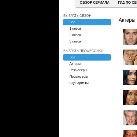
ОБЗОР СЕРИАЛА
ГИД ПО С
ВЫБРАТЬ СЕЗОН:
Актеры
Все
1 сезон
2 сезон
3 сезон
ВЫБРАТЬ ПРОФЕССИЮ:
Все
Актеры
Режиссеры
Продюсеры
Сценаристы