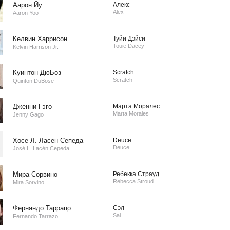
Аарон Йу
Алекс
Alex
Aaron Yoo
Келвин Харрисон
Туйи Дэйси
Touie Dacey
Kelvin Harrison Jr.
Куинтон ДюБоз
Scratch
Scratch
Quinton DuBose
Дженни Гэго
Марта Моралес
Marta Morales
Jenny Gago
Хосе Л. Ласен Сепеда
Deuce
Deuce
José L. Lacén Cepeda
Мира Сорвино
Ребекка Страуд
Rebecca Stroud
Mira Sorvino
Фернандо Таррацо
Сэл
Sal
Fernando Tarrazo