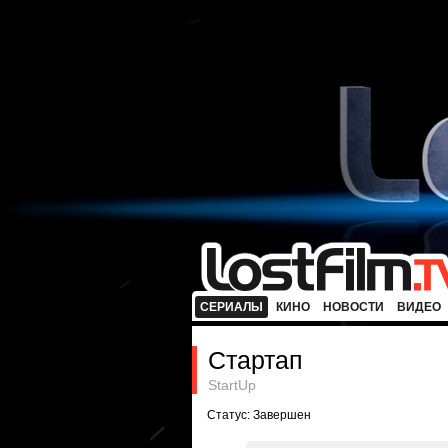
СЕРИАЛЫ
КИНО
НОВОСТИ
ВИДЕО
Стартап
StartUp
Статус: Завершен