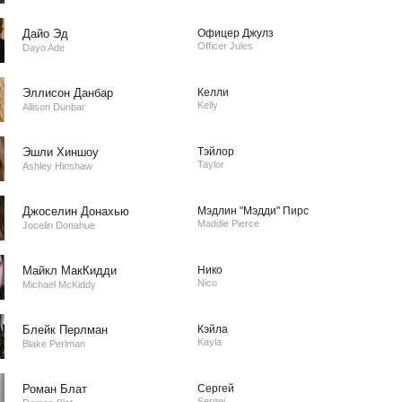
Дайо Эд
Офицер Джулз
Officer Jules
Dayo Ade
Эллисон Данбар
Келли
Kelly
Allison Dunbar
Эшли Хиншоу
Тэйлор
Taylor
Ashley Hinshaw
Джоселин Донахью
Мэдлин "Мэдди" Пирс
Maddie Pierce
Jocelin Donahue
Майкл МакКидди
Нико
Nico
Michael McKiddy
Блейк Перлман
Кэйла
Kayla
Blake Perlman
Роман Блат
Сергей
Sergei