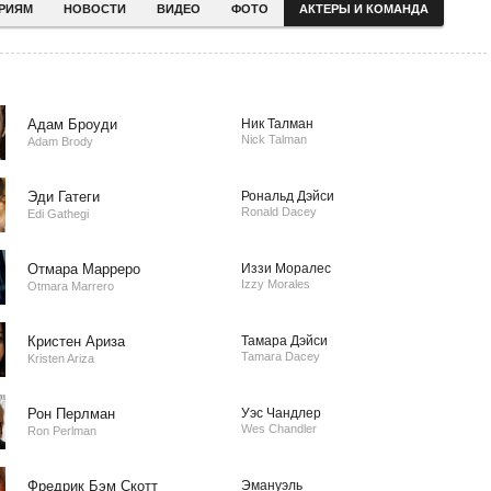
ЕРИЯМ
НОВОСТИ
ВИДЕО
ФОТО
АКТЕРЫ И КОМАНДА
Адам Броуди
Ник Талман
Nick Talman
Adam Brody
Эди Гатеги
Рональд Дэйси
Ronald Dacey
Edi Gathegi
Отмара Марреро
Иззи Моралес
Izzy Morales
Otmara Marrero
Кристен Ариза
Тамара Дэйси
Tamara Dacey
Kristen Ariza
Рон Перлман
Уэс Чандлер
Wes Chandler
Ron Perlman
Фредрик Бэм Скотт
Эмануэль