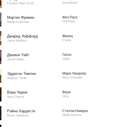
Emmanuel
Fredrick Bam Scott
Мартин Фриман
Фил Раск
Phil Rask
Martin Freeman
Джаред Уоффорд
Франц
Frantz
Jared Wofford
Джевон Уайт
Гиллс
Gilles
Jevon White
Эддисон Тимлин
Мара Чандлер
Mara Chandler
Addison Timlin
Вера Черни
Вера
Vera
Vera Cherny
Райна Хардести
Стелла Намура
Stella Namura
Reina Hardesty