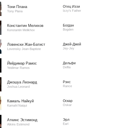
Тони Плана
Отец Иззи
Izzy's Father
Tony Plana
Константин Мелихов
Богдан
Bogden
Konstantin Melikhov
Ловенски Жан-Батист
Джей-Джей
Jey-Jey
Lovensky Jean-Baptiste
Йейдимар Рамос
Дельфи
Delfia
Yeidimar Ramos
Джошуа Леонард
Рэнс
Rance
Joshua Leonard
Камаль Найкуй
Оскар
Oskar
Kamahl Naiqui
Аткинс Эстимонд
Эрл
Earl
Atkins Estimond