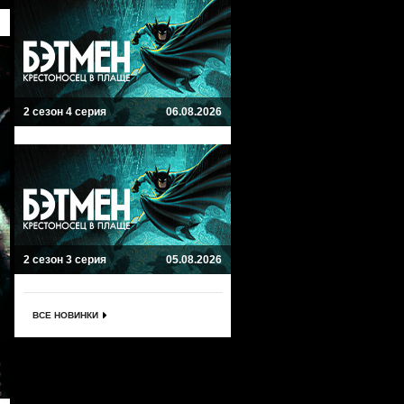
2 сезон 4 серия
06.08.2026
2 сезон 3 серия
05.08.2026
ВСЕ НОВИНКИ