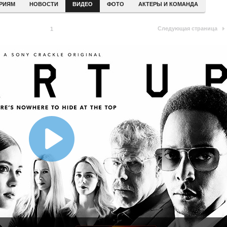
ЕРИЯМ
НОВОСТИ
ВИДЕО
ФОТО
АКТЕРЫ И КОМАНДА
Следующая страница
1