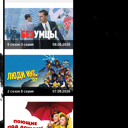
6 сезон 3 серия
08.08.2026
2 сезон 8 серия
07.08.2026