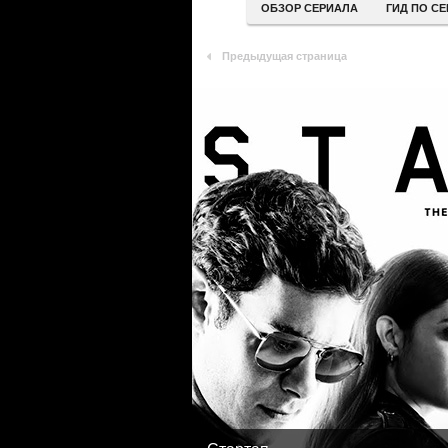
ОБЗОР СЕРИАЛА
ГИД ПО С
Предыдущая страница