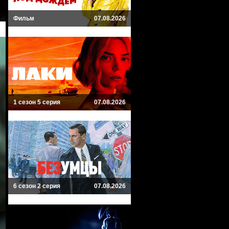
Фильм
07.08.2026
1 сезон 5 серия
07.08.2026
6 сезон 2 серия
07.08.2026