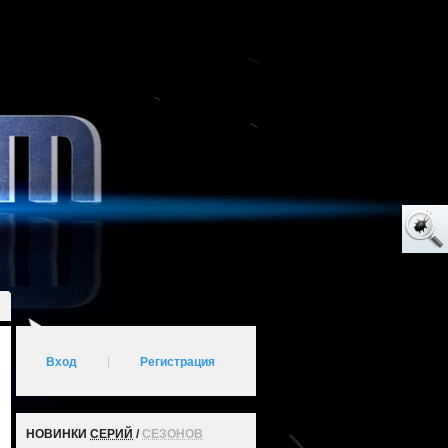
Вход
|
Регистрация
НОВИНКИ
СЕРИЙ
/
СЕЗОНОВ