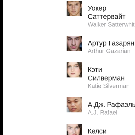
Уокер
Саттервайт
Walker Satterwhi
Артур Газарян
Arthur Gazarian
Кэти
Силверман
Katie Silverman
А.Дж. Рафаэл
A.J. Rafael
Келси