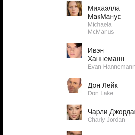
Михаэлла
МакМанус
Michaela
McManus
Ивэн
Ханнеманн
Evan Hanneman
Дон Лейк
Don Lake
Чарли Джорда
Charly Jordan