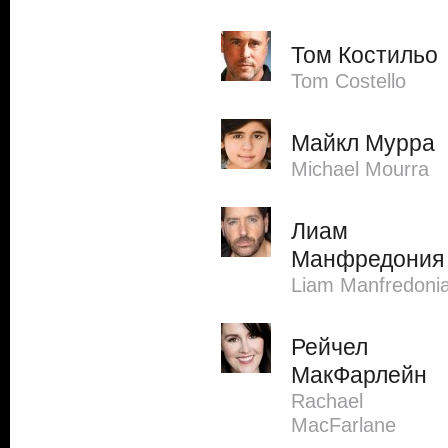
Том Костильо
Tom Costello
Майкл Мурра
Michael Mourra
Лиам
Манфредония
Liam Manfredoni
Рейчел
МакФарлейн
Rachael
MacFarlane