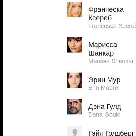
Франческа
Ксереб
Francesca Xuere
Марисса
Шанкар
Marissa Shankar
Эрин Мур
Erin Moore
Дэна Гулд
Dana Gould
Гэйл Голдберг