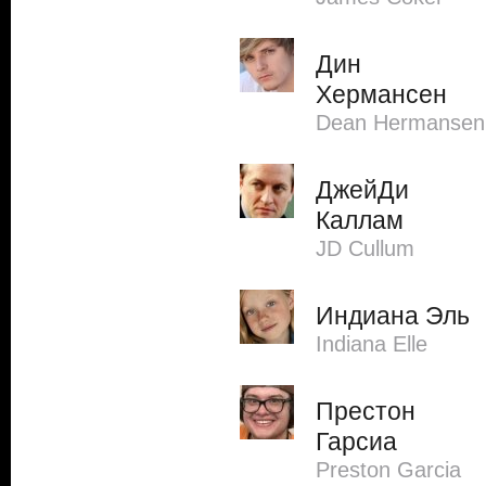
Дин
Хермансен
Dean Hermansen
ДжейДи
Каллам
JD Cullum
Индиана Эль
Indiana Elle
Престон
Гарсиа
Preston Garcia