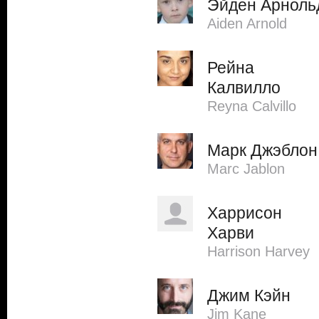
Эйден Арноль
Aiden Arnold
Рейна
Калвилло
Reyna Calvillo
Марк Джэблон
Marc Jablon
Харрисон
Харви
Harrison Harvey
Джим Кэйн
Jim Kane