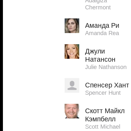
Adalgiza
Chermont
Аманда Ри
Amanda Rea
Джули
Натансон
Julie Nathanson
Спенсер Хант
Spencer Hunt
Скотт Майкл
Кэмпбелл
Scott Michael