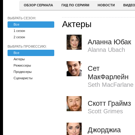
ОБЗОР СЕРИАЛА
ГИД ПО СЕРИЯМ
НОВОСТИ
ВИДЕ
ВЫБРАТЬ СЕЗОН:
Актеры
Все
1 сезон
2 сезон
Аланна Юбак
ВЫБРАТЬ ПРОФЕССИЮ:
Alanna Ubach
Все
Актеры
Режиссеры
Сет
Продюсеры
МакФарлейн
Сценаристы
Seth MacFarlane
Скотт Граймз
Scott Grimes
Джорджиа