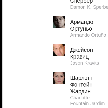
Спербер
Damon K. Sperbe
Армандо
Ортуньо
Armando Ortuño
Джейсон
Кравиц
Jason Kravits
Шарлотт
Фонтейн-
Жардин
Charlotte
Fountain-Jardim