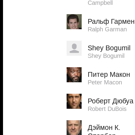
Campbell
Ральф Гармен
Ralph Garman
Shey Bogumil
Shey Bogumil
Питер Макон
Peter Macon
Роберт Дюбуа
Robert DuBois
Дэймон К.