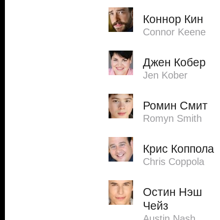
Коннор Кин
Connor Keene
Джен Кобер
Jen Kober
Ромин Смит
Romyn Smith
Крис Коппола
Chris Coppola
Остин Нэш
Чейз
Austin Nash