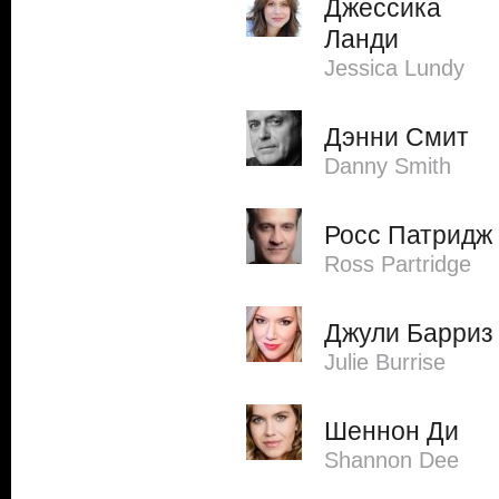
Джессика
Ланди
Jessica Lundy
Дэнни Смит
Danny Smith
Росс Патридж
Ross Partridge
Джули Барриз
Julie Burrise
Шеннон Ди
Shannon Dee