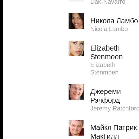
Dak-Navarro
Никола Ламбо
Nicola Lambo
Elizabeth
Stenmoen
Elizabeth
Stenmoen
Джереми
Рэчфорд
Jeremy Ratchfor
Майкл Патрик
МакГилл