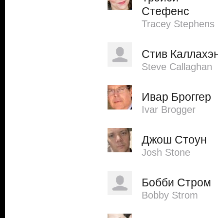
Стефенс
Tracey Stephens
Стив Каллахэ
Steve Callaghan
Ивар Броггер
Ivar Brogger
Джош Стоун
Josh Stone
Бобби Стром
Bobby Strom