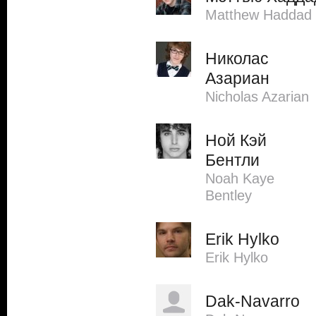
Matthew Haddad
Николас
Азариан
Nicholas Azarian
Ной Кэй
Бентли
Noah Kaye
Bentley
Erik Hylko
Erik Hylko
Dak-Navarro