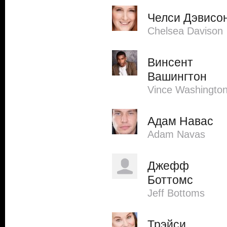
Челси Дэвисо
Chelsea Davison
Винсент
Вашингтон
Vince Washingto
Адам Навас
Adam Navas
Джефф
Боттомс
Jeff Bottoms
Трэйси