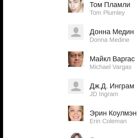
Том Пламли
Tom Plumley
Донна Медин
Donna Medine
Майкл Варгас
Michael Vargas
Дж.Д. Инграм
JD Ingram
Эрин Коулмэн
Erin Coleman