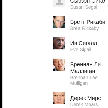
Сьюзэн Сигал
Susan Segal
Бретт Рикаби
Brett Rickaby
Ив Сигалл
Eve Sigall
Бреннан Ли
Маллиган
Brennan Lee
Mulligan
Дерек Мирс
Derek Mears