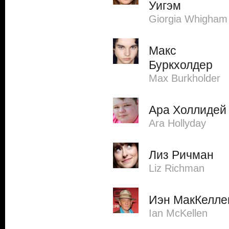
Уигэм
Giorgia Whigham
Макс
Буркхолдер
Max Burkholder
Ара Холлидей
Ara Hollyday
Лиз Ричман
Liz Richman
Иэн МакКелле
Ian McKellen