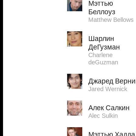
Мэттью
Беллоуз
Matthew Bellows
Шарлин
ДеГузман
Charlene
deGuzman
Джаред Верни
Jared Wernick
Алек Салкин
Alec Sulkin
Мэттью Хадда