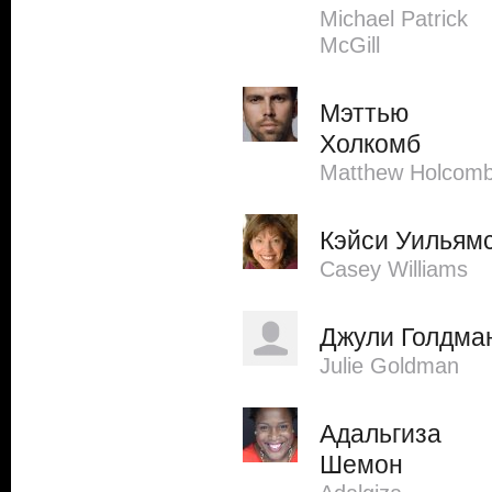
Michael Patrick
McGill
Мэттью
Холкомб
Matthew Holcom
Кэйси Уильям
Casey Williams
Джули Голдма
Julie Goldman
Адальгиза
Шемон