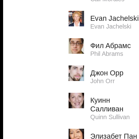
Evan Jachelski
Evan Jachelski
Фил Абрамс
Phil Abrams
Джон Орр
John Orr
Куинн
Салливан
Quinn Sullivan
Элизабет Пан