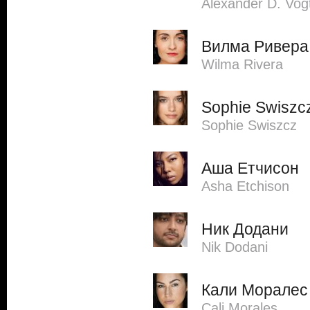
Alexander D. Vog
Вилма Ривера
Wilma Rivera
Sophie Swiszc
Sophie Swiszcz
Аша Етчисон
Asha Etchison
Ник Додани
Nik Dodani
Кали Моралес
Cali Morales