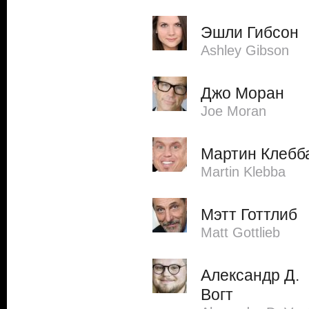
Эшли Гибсон
Ashley Gibson
Джо Моран
Joe Moran
Мартин Клебб
Martin Klebba
Мэтт Готтлиб
Matt Gottlieb
Александр Д.
Вогт