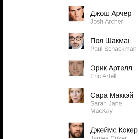
Джош Арчер
Josh Archer
Пол Шакман
Paul Schackman
Эрик Артелл
Eric Artell
Сара Маккэй
Sarah Jane
MacKay
Джеймс Кокер
James Coker