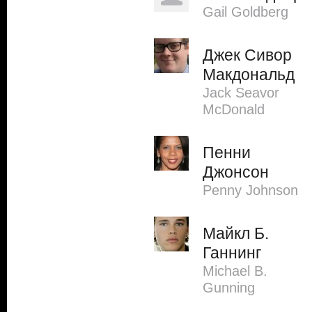
Gail Goldberg
Джек Сивор
Макдональд
Jack Seavor
McDonald
Пенни
Джонсон
Penny Johnson
Майкл Б.
Ганнинг
Michael B.
Gunning