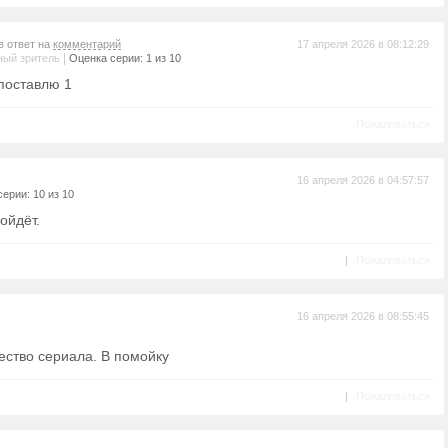
в ответ на
комментарий
17 апреля 2026 в 08:12:29
|
ный зритель
Оценка серии: 1 из 10
 поставлю 1
Пожаловаться
16 апреля 2026 в 04:57:57
ерии: 10 из 10
ойдёт.
|
Пожаловаться
16 апреля 2026 в 08:55:45
чество сериала. В помойку
|
Пожаловаться