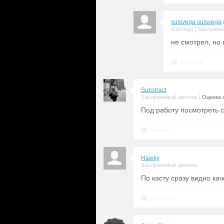
suisvega suisvega
|
suisvega
Заслужен
не смотрел, но
Ответить
Substract
|
Заслуженный зритель
Оценка с
Под работу посмотреть с
Ответить
Hawky
Заслуженный зритель
По касту сразу видно ка
Ответить