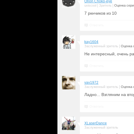
Orion Choko-eye
|
|
uxiscool
Зритель
Оценка серии
7 ркнчиков из 10
Ответить
kay1604
|
Заслуженный зритель
Оценка с
Не интересный, очень р
Ответить
vav1972
|
Заслуженный зритель
Оценка с
Ладно... Взгляним на вто
Ответить
XLaserDance
Заслуженный зритель