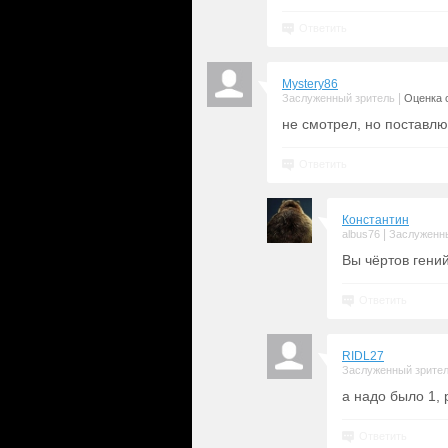
Ответить
Mystery86
|
Заслуженный зритель
Оценка с
не смотрел, но поставлю 
Ответить
Константин
|
albus76
Заслуженн
Вы чёртов гений
Ответить
RIDL27
Заслуженный зрите
а надо было 1, 
Ответить