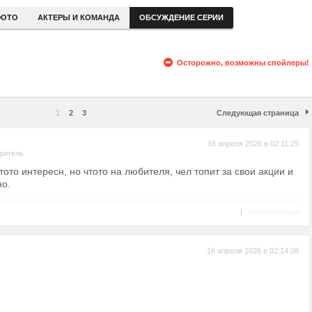
ОТО
АКТЕРЫ И КОМАНДА
ОБСУЖДЕНИЕ СЕРИИ
Осторожно, возможны спойлеры!
1
2
3
Следующая страница
16 апреля 2026 в 02:11:25
ритель
тото интересн, но чтото на любителя, чел топит за свои акции и
но.
|
Пожаловаться
16 апреля 2026 в 02:14:08