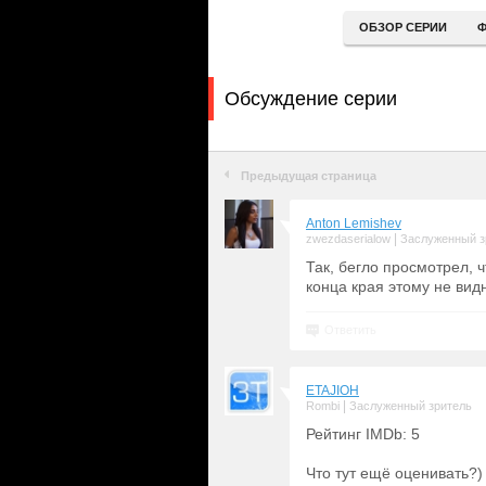
ОБЗОР СЕРИИ
Ф
Обсуждение серии
Предыдущая страница
Anton Lemishev
|
zwezdaserialow
Заслуженный з
Так, бегло просмотрел, ч
конца края этому не вид
Ответить
ETAJIOH
|
Rombi
Заслуженный зритель
Рейтинг IMDb: 5
Что тут ещё оценивать?)