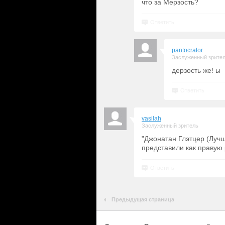
что за Мерзость?
Ответить
pantocrator
Заслуженный зрите
дерзость же! ы
Ответить
vasilah
Заслуженный зритель
"Джонатан Глэтцер (Луч
представили как правую 
Ответить
Предыдущая страница