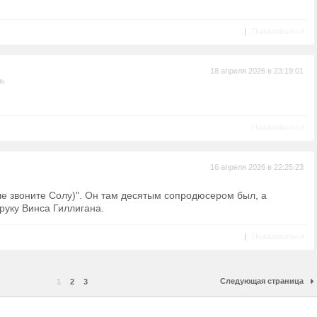
|
Пожаловаться
18 апреля 2026 в 23:19:01
ль
Пожаловаться
16 апреля 2026 в 22:25:23
ше звоните Солу)". Он там десятым сопродюсером был, а
руку Винса Гиллигана.
|
Пожаловаться
Следующая страница
1
2
3