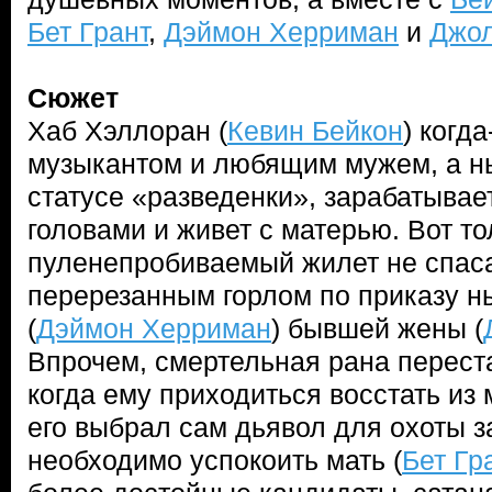
Бет Грант
,
Дэймон Херриман
и
Джол
Сюжет
Хаб Хэллоран (
Кевин Бейкон
) когд
музыкантом и любящим мужем, а н
статусе «разведенки», зарабатывает
головами и живет с матерью. Вот то
пуленепробиваемый жилет не спасае
перерезанным горлом по приказу 
(
Дэймон Херриман
) бывшей жены (
Впрочем, смертельная рана перест
когда ему приходиться восстать из 
его выбрал сам дьявол для охоты з
необходимо успокоить мать (
Бет Гр