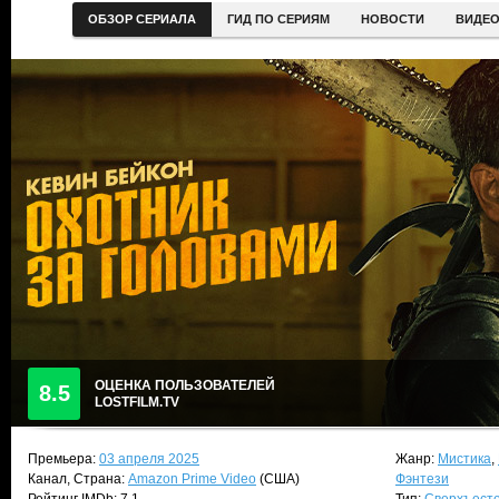
ОБЗОР СЕРИАЛА
ГИД ПО СЕРИЯМ
НОВОСТИ
ВИДЕ
ОЦЕНКА ПОЛЬЗОВАТЕЛЕЙ
8.5
LOSTFILM.TV
Премьера:
03 апреля 2025
Жанр:
Мистика
,
Канал, Страна:
Amazon Prime Video
(США)
Фэнтези