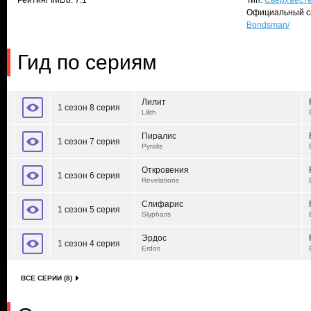
Рейтинг IMDb: 7.1
Тип:
Сверхъест
Официальный с
Bondsman/
Гид по сериям
Лилит
1 сезон 8 серия
Lilith
Пиралис
1 сезон 7 серия
Pyralis
Откровения
1 сезон 6 серия
Revelations
Слифарис
1 сезон 5 серия
Slypharis
Эрдос
1 сезон 4 серия
Erdos
ВСЕ СЕРИИ (8)