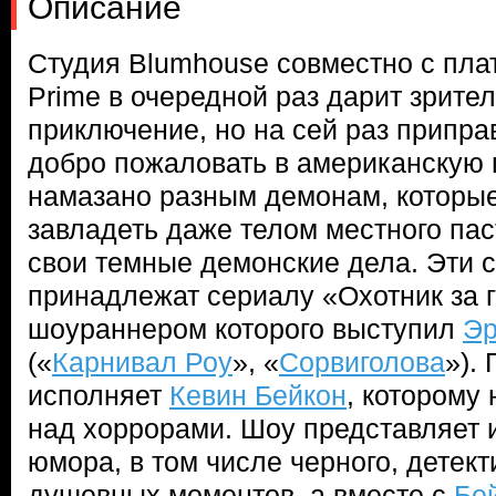
Описание
Студия Blumhouse совместно с пл
Prime в очередной раз дарит зрите
приключение, но на сей раз припр
добро пожаловать в американскую г
намазано разным демонам, которые
завладеть даже телом местного пас
свои темные демонские дела. Эти 
принадлежат сериалу «Охотник за 
шоураннером которого выступил
Эр
(«
Карнивал Роу
», «
Сорвиголова
»).
исполняет
Кевин Бейкон
, которому
над хоррорами. Шоу представляет и
юмора, в том числе черного, детект
душевных моментов, а вместе с
Бе