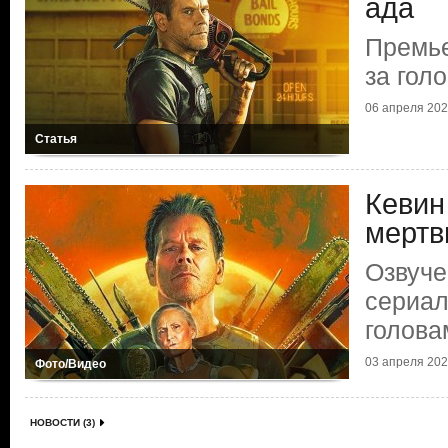
ада
Премье
за гол
06 апреля 2025
Статья
Кевин
мертв
Озвуче
сериал
голова
03 апреля 2025
Фото/Видео
НОВОСТИ (3)