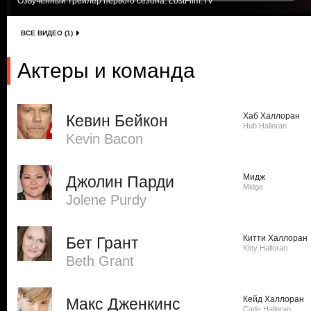
Озвученный трейлер первого сезона. LostFilm.TV
ВСЕ ВИДЕО (1)
Актеры и команда
Хаб Халлоран
Кевин Бейкон
Hub Halloran
Kevin Bacon
Мидж
Джолин Парди
Midge
Jolene Purdy
Китти Халлоран
Бет Грант
Kitty Halloran
Beth Grant
Кейд Халлоран
Макс Дженкинс
Cade Halloran