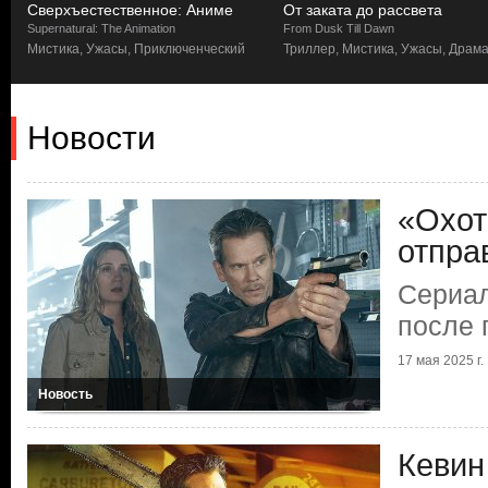
Сверхъестественное: Аниме
От заката до рассвета
Supernatural: The Animation
From Dusk Till Dawn
Мистика, Ужасы, Приключенческий
Триллер, Мистика, Ужасы, Драм
Новости
«Охот
отпра
Сериал
после 
17 мая 2025 г.
Новость
Кевин