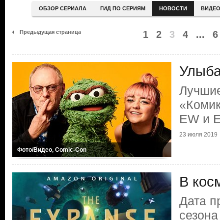
ОБЗОР СЕРИАЛА
ГИД ПО СЕРИЯМ
НОВОСТИ
ВИДЕ
Предыдущая страница
1
2
3
4
...
6
Улыба
Лучшие
«Комик
EW и E
23 июля 2019
Фото/Видео, Comic-Con
В кос
Дата п
сезона