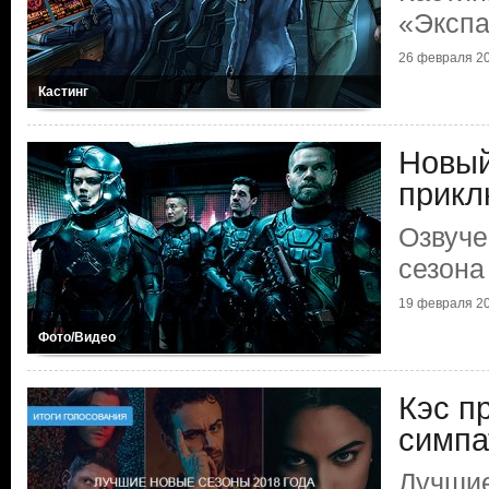
«Эксп
26 февраля 2
Кастинг
Новый
прикл
Озвуче
сезона
19 февраля 2
Фото/Видео
Кэс п
симпа
Лучшие