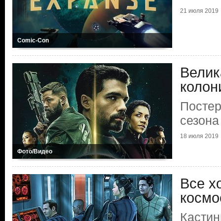
21 июля 2019
Comic-Con
Велик
колон
Постер
сезона
18 июля 2019
Фото/Видео
Все х
космо
Кастин