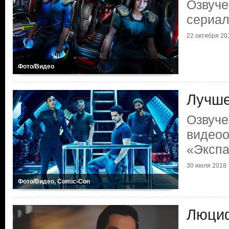
Озвуче
сериал
22 октября 20
Фото/Видео
Лучше
Озвуче
видео
«Эксп
30 июля 2018
Фото/Видео, Comic-Con
Люци