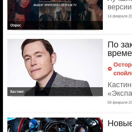
версии
14 февраля 2
Опрос
По за
време
Остор
спойл
Кастин
«Эксп
Кастинг
08 февраля 2
Новые