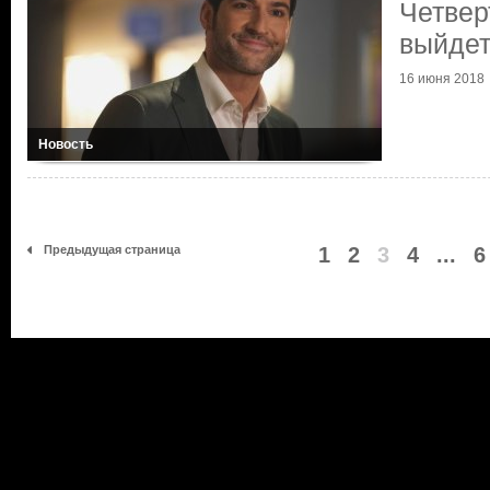
Четвер
выйдет 
16 июня 2018
Новость
Предыдущая страница
1
2
3
4
...
6