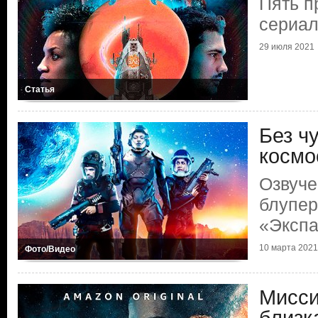
Пять п
сериал
29 июля 2021
Статья
Без ч
космо
Озвуче
блупер
«Эксп
10 марта 2021
Фото/Видео
Мисси