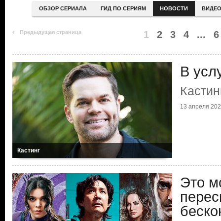
ОБЗОР СЕРИАЛА
ГИД ПО СЕРИЯМ
НОВОСТИ
ВИДЕ
Предыдущая страница
1
2
3
4
...
6
В усл
Кастин
13 апреля 20
Кастинг
Это м
перес
беско