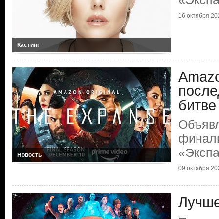
«Эксп
16 октября 20
Кастинг
Amazo
после
битве
Объявл
финаль
«Эксп
Новость
09 октября 20
Лучше