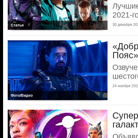
Лучши
2021-г
30 декабря 20
Статья
«Добр
Пояс
Озвуче
шестог
24 ноября 20
Фото/Видео
Супер
галак
Объяв