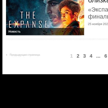
близк
«Экспа
финал
25 ноября 20
Новость
Предыдущая страница
1
2
3
4
...
6