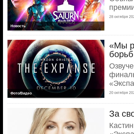
премии
28 октября 20
Новость
«Мы р
борь
Озвуче
финаль
«Эксп
20 октября 20
Фото/Видео
За св
Кастин