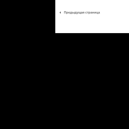
Предыдущая страница
Сериалы
|
Новости
|
Новинки
|
Видео
|
Расписани
О проекте
|
Правила
|
FAQ
|
Размещение реклам
LostFilm.TV. Лучшие сериалы, 2026 г. Копирован