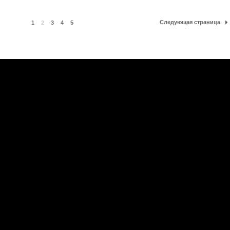
Следующая страница
1
2
3
4
5
е
|
Официальная группа в VK
ы
|
Обратная связь
|
RSS
ие материалов сайта запрещено.