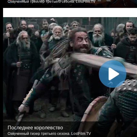
Озвученный трейлер третьего сезона. LostFilm.TV
Последнее королевство
Озвученный тизер третьего сезона. LostFilm.TV