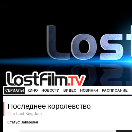
СЕРИАЛЫ
КИНО
НОВОСТИ
ВИДЕО
НОВИНКИ
РАСПИСАНИЕ
Последнее королевство
The Last Kingdom
Статус: Завершен