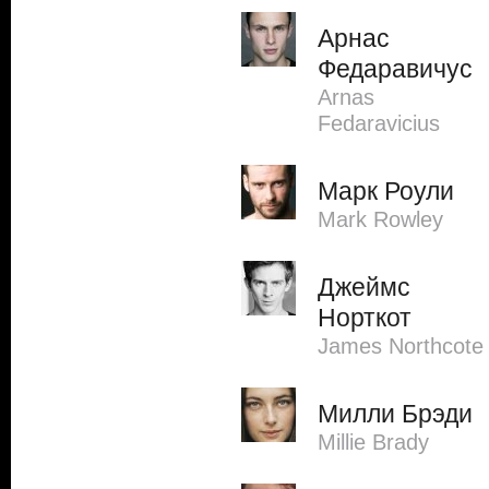
Арнас
Федаравичус
Arnas
Fedaravicius
Марк Роули
Mark Rowley
Джеймс
Норткот
James Northcote
Милли Брэди
Millie Brady