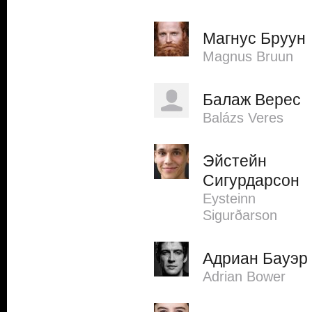
Магнус Бруун
Magnus Bruun
Балаж Верес
Balázs Veres
Эйстейн
Сигурдарсон
Eysteinn
Sigurðarson
Адриан Бауэр
Adrian Bower