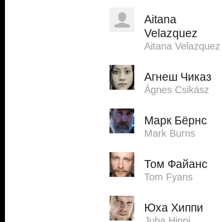
Aitana
Velazquez
Aitana Velazquez
Агнеш Чиказ
Ágnes Csikász
Марк Бёрнс
Mark Burns
Том Файанс
Tom Fyans
Юха Хиппи
Juha Hippi