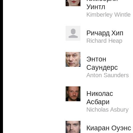
Уинтл
Kimberley Wintle
Ричард Хип
Richard Heap
Энтон
Саундерс
Anton Saunders
Николас
Асбари
Nicholas Asbury
Киаран Оуэнс