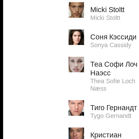
Micki Stoltt
Micki Stoltt
Соня Кэссиди
Sonya Cassidy
Теа Софи Лоч
Наэсс
Thea Sofie Loch
Næss
Тиго Гернандт
Tygo Gernandt
Кристиан