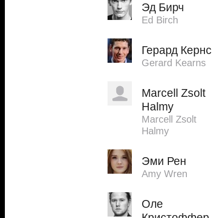
Эд Бирч
Ed Birch
Герард Кернс
Gerard Kearns
Marcell Zsolt
Halmy
Marcell Zsolt
Halmy
Эми Рен
Amy Wren
Оле
Кристоффер