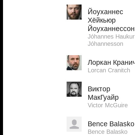
Йоуханнес
Хёйкьюр
Йоуханнессон
Jóhannes Haukur
Jóhannesson
Лоркан Крани
Lorcan Cranitch
Виктор
МакГуайр
Victor McGuire
Bence Balasko
Bence Balasko