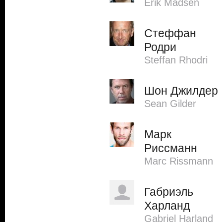
Erik Madsen
Стеффан
Родри
Steffan Rhodri
Шон Джилдер
Sean Gilder
Марк
Риссманн
Marc Rissmann
Габриэль
Харланд
Gabriel Harland