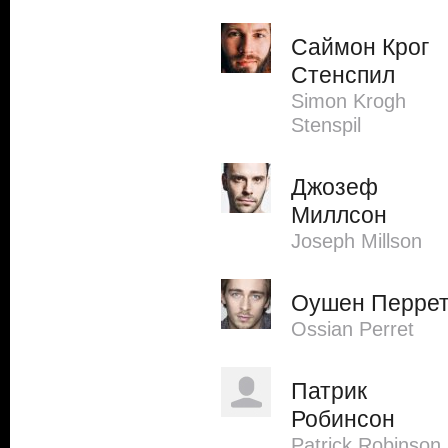
Саймон Крог
Стенспил
Simon Krogh
Stenspil
Джозеф
Миллсон
Joseph Millson
Оушен Перре
Ossian Perret
Патрик
Робинсон
Patrick Robinson