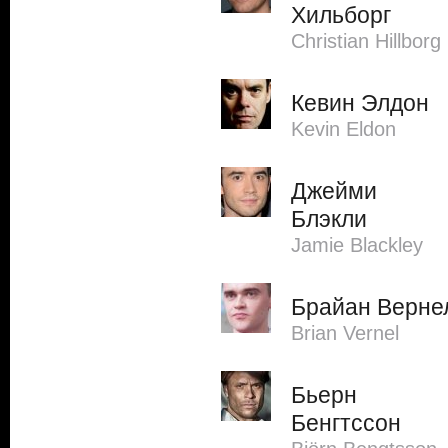
Хильборг
Christian Hillborg
Кевин Элдон
Kevin Eldon
Джейми
Блэкли
Jamie Blackley
Брайан Верне
Brian Vernel
Бьерн
Бенгтссон