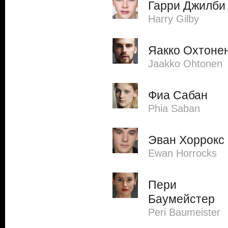
Гарри Джилби
Harry Gilby
Яакко Охтоне
Jaakko Ohtonen
Фиа Сабан
Phia Saban
Эван Хоррокс
Ewan Horrocks
Пери
Баумейстер
Peri Baumeister