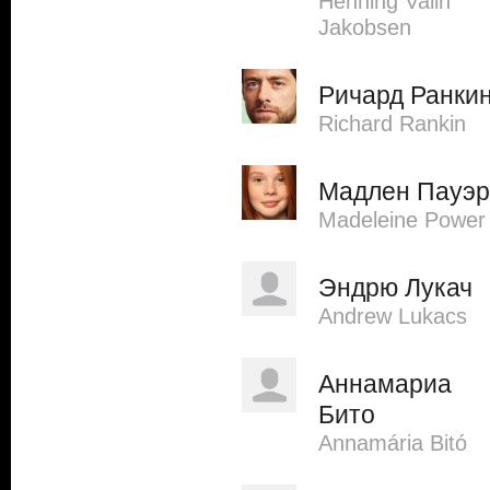
Henning Valin
Jakobsen
Ричард Ранки
Richard Rankin
Мадлен Пауэр
Madeleine Power
Эндрю Лукач
Andrew Lukacs
Аннамариа
Бито
Annamária Bitó