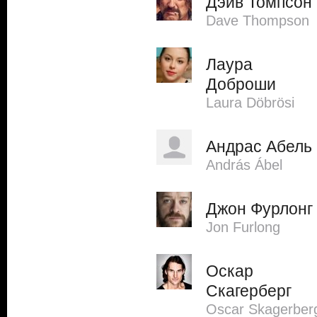
Дэйв Томпсон
Dave Thompson
Лаура
Доброши
Laura Döbrösi
Андрас Абель
András Ábel
Джон Фурлонг
Jon Furlong
Оскар
Скагерберг
Oscar Skagerber