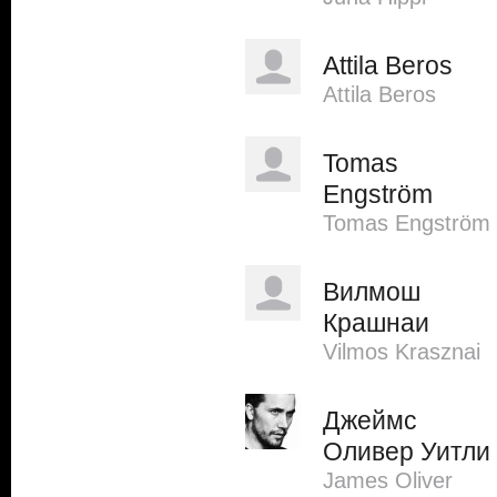
Attila Beros
Attila Beros
Tomas
Engström
Tomas Engström
Вилмош
Крашнаи
Vilmos Krasznai
Джеймс
Оливер Уитли
James Oliver