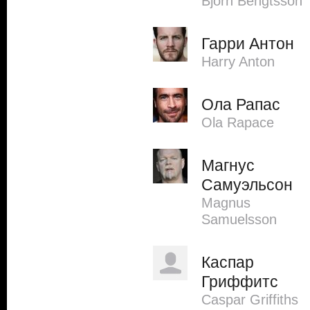
Björn Bengtsson
Гарри Антон
Harry Anton
Ола Рапас
Ola Rapace
Магнус
Самуэльсон
Magnus
Samuelsson
Каспар
Гриффитс
Caspar Griffiths