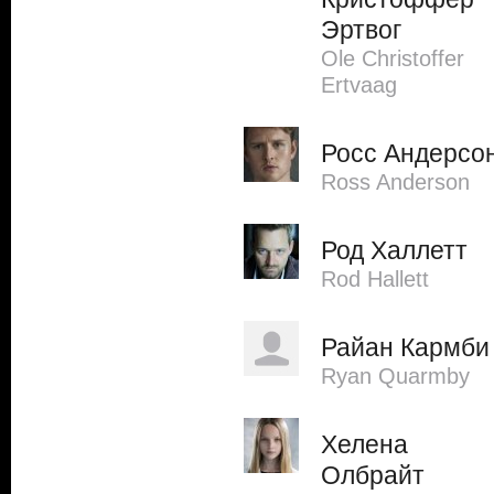
Эртвог
Ole Christoffer
Ertvaag
Росс Андерсо
Ross Anderson
Род Халлетт
Rod Hallett
Райан Кармби
Ryan Quarmby
Хелена
Олбрайт