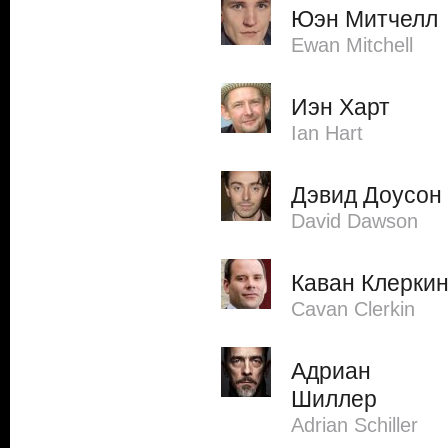
Юэн Митчелл
Ewan Mitchell
Иэн Харт
Ian Hart
Дэвид Доусон
David Dawson
Каван Клерки
Cavan Clerkin
Адриан
Шиллер
Adrian Schiller