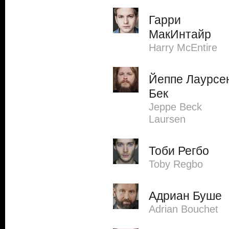
Гарри
МакИнтайр
Harry McEntire
Йеппе Лаурсе
Бек
Jeppe Beck
Laursen
Тоби Регбо
Toby Regbo
Адриан Буше
Adrian Bouchet