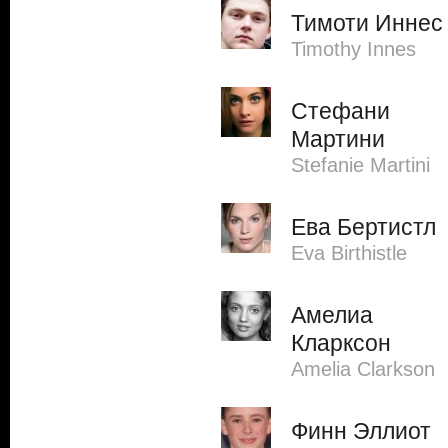
Тимоти Иннес
Timothy Innes
Стефани
Мартини
Stefanie Martini
Ева Бертистл
Eva Birthistle
Амелиа
Кларксон
Amelia Clarkson
Финн Эллиот