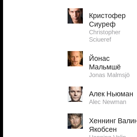
Кристофер
Сиуреф
Christopher
Sciueref
Йонас
Мальмшё
Jonas Malmsjö
Алек Ньюман
Alec Newman
Хеннинг Вали
Якобсен