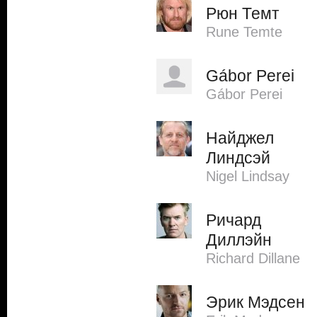
Рюн Темт
Rune Temte
Gábor Perei
Gábor Perei
Найджел
Линдсэй
Nigel Lindsay
Ричард
Диллэйн
Richard Dillane
Эрик Мэдсен