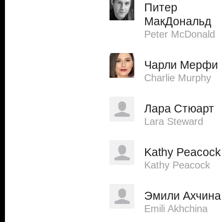
Питер
МакДональд
Peter McDonald
Чарли Мерфи
Charlie Murphy
Лара Стюарт
Lara Steward
Kathy Peacock
Kathy Peacock
Эмили Ахчина
Emili Akhchina