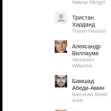
Helena Albright
Тристан
Харданд
Tristan Harland
Александр
Виллауме
Alexandre
Willaume
Бамшад
Абеди-Амин
Bamshad Abedi-
Amin