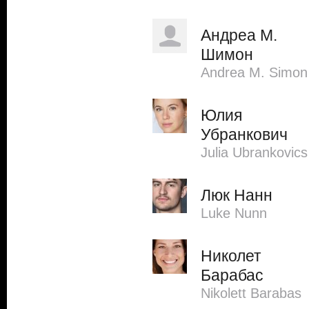
Андреа М.
Шимон
Andrea M. Simon
Юлия
Убранкович
Julia Ubrankovics
Люк Нанн
Luke Nunn
Николет
Барабас
Nikolett Barabas