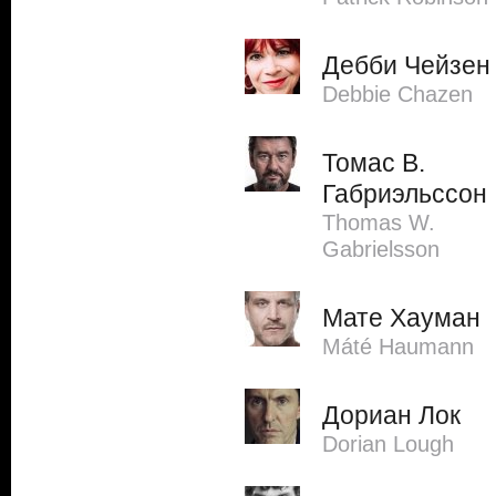
Дебби Чейзен
Debbie Chazen
Томас В.
Габриэльссон
Thomas W.
Gabrielsson
Мате Хауман
Máté Haumann
Дориан Лок
Dorian Lough