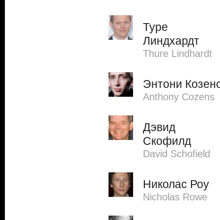
Туре
Линдхардт
Thure Lindhardt
Энтони Козен
Anthony Cozens
Дэвид
Скофилд
David Schofield
Николас Роу
Nicholas Rowe