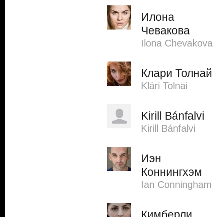
Илона
Чевакова
Ilona Chevakova
Клари Толнай
Klári Tolnai
Kirill Bánfalvi
Kirill Bánfalvi
Иэн
Коннингхэм
Ian Conningham
Кимберли