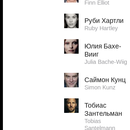
Finn Elliot
Руби Хартли
Ruby Hartley
Юлия Бахе-
Вииг
Julia Bache-Wiig
Саймон Кунц
Simon Kunz
Тобиас
Зантельман
Tobias
Santelmann