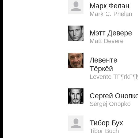
Марк Фелан
Mark C. Phelan
Мэтт Девере
Matt Devere
Левенте
Тёркёй
Levente TГ¶rkГ¶l
Сергей Онопк
Sergej Onopko
Тибор Бух
Tibor Buch