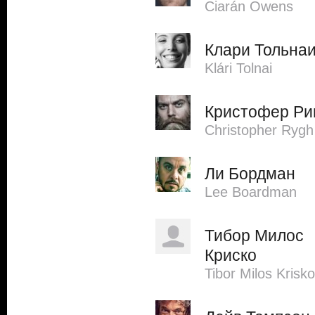
Ciarán Owens
Клари Тольна
Klári Tolnai
Кристофер Ри
Christopher Rygh
Ли Бордман
Lee Boardman
Тибор Милос
Криско
Tibor Milos Krisko