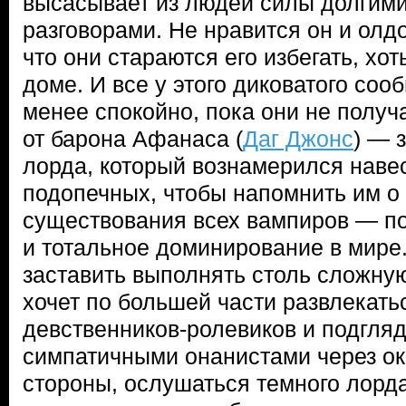
высасывает из людей силы долгим
разговорами. Не нравится он и олд
что они стараются его избегать, хот
доме. И все у этого диковатого соо
менее спокойно, пока они не полу
от барона Афанаса (
Даг Джонс
) — 
лорда, который вознамерился наве
подопечных, чтобы напомнить им о
существования всех вампиров — 
и тотальное доминирование в мире
заставить выполнять столь сложную
хочет по большей части развлекать
девственников-ролевиков и подгля
симпатичными онанистами через ок
стороны, ослушаться темного лорд