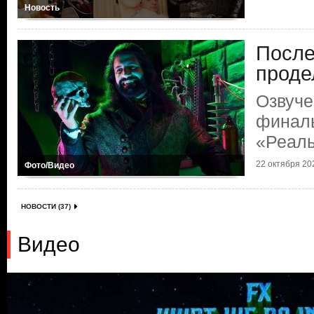
Новость
После
проде
Озвуче
финал
«Реал
22 октября 202
Фото/Видео
НОВОСТИ (37)
Видео