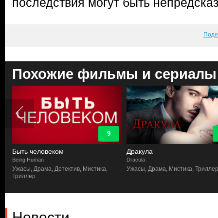
последствия могут быть непредсказ
Поде
Похожие фильмы и сериалы
9
но
Быть человеком
Дракула
Being Human
Dracula
Ужасы, Драма, Детектив, Мистика,
Ужасы, Драма, Мистика, Трилле
Триллер
Новости