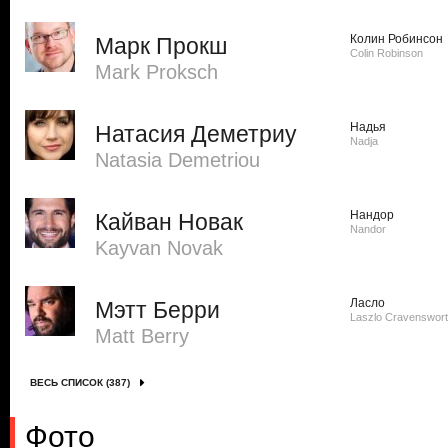
Колин Робинсон
Марк Прокш
Colin Robinson
Mark Proksch
Надья
Натасия Деметриу
Nadja
Natasia Demetriou
Нандор
Кайван Новак
Nandor
Kayvan Novak
Ласло
Мэтт Берри
Laszlo Cravenswor
Matt Berry
ВЕСЬ СПИСОК (387)
Фото