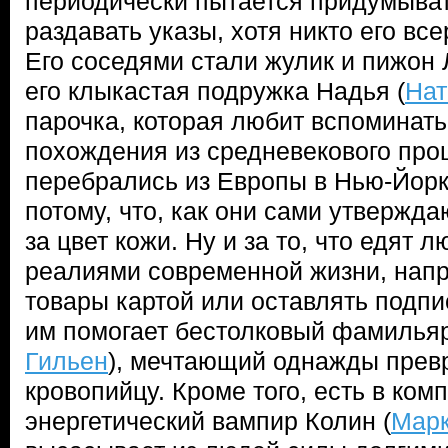
периодически пытается придумыват
раздавать указы, хотя никто его вс
Его соседями стали жулик и пижон 
его клыкастая подружка Надья (
Нат
парочка, которая любит вспоминат
похождения из средневекового про
перебрались из Европы в Нью-Йорк
потому, что, как они сами утвержда
за цвет кожи. Ну и за то, что едят 
реалиями современной жизни, напр
товары картой или оставлять подпи
им помогает бестолковый фамильяр
Гильен
), мечтающий однажды превр
кровопийцу. Кроме того, есть в ком
энергетический вампир Колин (
Мар