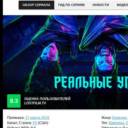
ОБЗОР СЕРИАЛА
ГИД ПО СЕРИЯМ
НОВОСТИ
ВИДЕ
ОЦЕНКА ПОЛЬЗОВАТЕЛЕЙ
8.3
LOSTFILM.TV
Премьера:
27 марта 2019
Жанр:
Комедия
Канал, Страна:
FX
(США)
Тип:
Вампиры
,
О