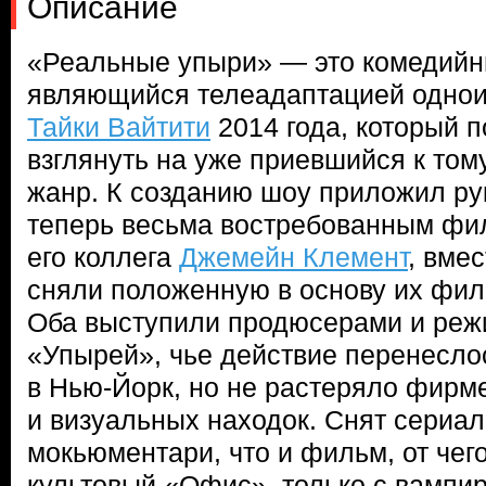
Описание
«Реальные упыри» — это комедийн
являющийся телеадаптацией одно
Тайки Вайтити
2014 года, который 
взглянуть на уже приевшийся к то
жанр. К созданию шоу приложил ру
теперь весьма востребованным фи
его коллега
Джемейн Клемент
, вме
сняли положенную в основу их фил
Оба выступили продюсерами и реж
«Упырей», чье действие перенесло
в Нью-Йорк, но не растеряло фирм
и визуальных находок. Снят сериал
мокьюментари, что и фильм, от чег
культовый «Офис», только с вампи