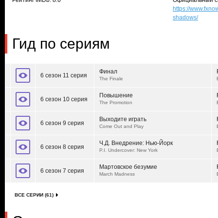
Рейтинг IMDb: 8.6
Официальный с
https://www.fxn
shadows/
Гид по сериям
Финал
6 сезон 11 серия
The Finale
Повышение
6 сезон 10 серия
The Promotion
Выходите играть
6 сезон 9 серия
Come Out and Play
Ч.Д. Внедрение: Нью-Йорк
6 сезон 8 серия
P.I. Undercover: New York
Мартовское безумие
6 сезон 7 серия
March Madness
ВСЕ СЕРИИ (61)