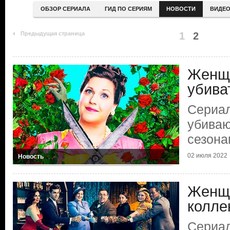
ОБЗОР СЕРИАЛА
ГИД ПО СЕРИЯМ
НОВОСТИ
ВИДЕ
Предыдущая страница
1
2
Женщ
убива
Сериа
убиваю
сезона
02 июля 2022
Новость
Женщ
колле
Сериа