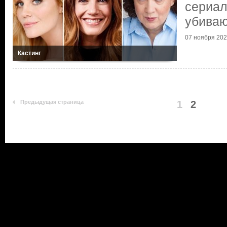
сериа
убива
07 ноября 20
Кастинг
Предыдущая страница
1
2