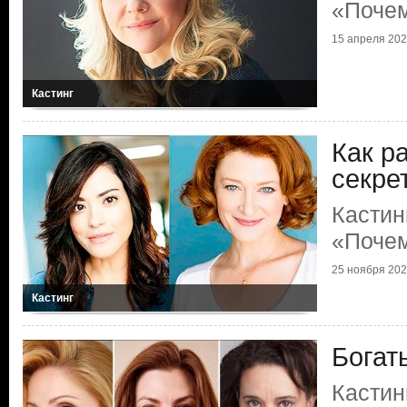
«Поче
15 апреля 20
Кастинг
Как р
секре
Кастин
«Поче
25 ноября 20
Кастинг
Богат
Кастин