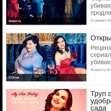
убиваю
продл
15 декабря 20
Новость
Откры
Реценз
сериа
убива
09 августа 20
Статья
Труп 
удобр
сада