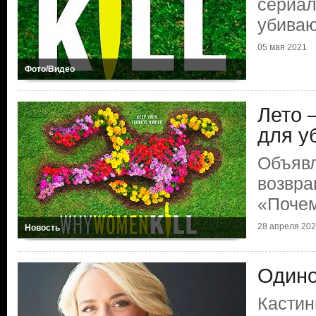
сериа
убива
05 мая 2021
Фото/Видео
Лето 
для у
Объявл
возвра
«Поче
28 апреля 20
Новость
Одино
Кастин