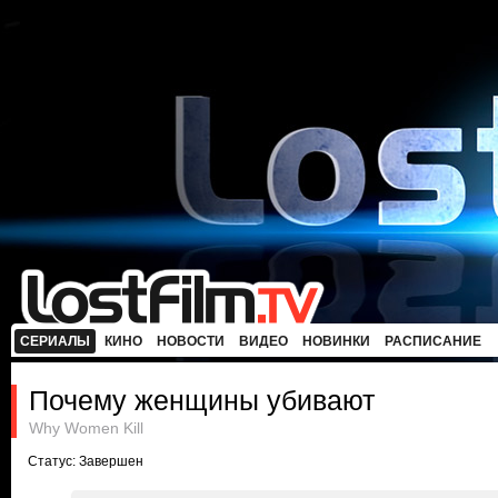
СЕРИАЛЫ
КИНО
НОВОСТИ
ВИДЕО
НОВИНКИ
РАСПИСАНИЕ
Почему женщины убивают
Why Women Kill
Статус: Завершен