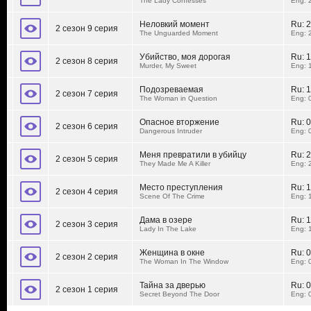
The Lady Confesses
Eng: 
Неловкий момент
Ru:
2
2 сезон 9 серия
The Unguarded Moment
Eng: 
Убийство, моя дорогая
Ru:
1
2 сезон 8 серия
Murder, My Sweet
Eng: 
Подозреваемая
Ru:
1
2 сезон 7 серия
The Woman in Question
Eng: 
Опасное вторжение
Ru:
0
2 сезон 6 серия
Dangerous Intruder
Eng: 
Меня превратили в убийцу
Ru:
2
2 сезон 5 серия
They Made Me A Killer
Eng: 
Место преступления
Ru:
1
2 сезон 4 серия
Scene Of The Crime
Eng: 
Дама в озере
Ru:
1
2 сезон 3 серия
Lady In The Lake
Eng: 
Женщина в окне
Ru:
0
2 сезон 2 серия
The Woman In The Window
Eng: 
Тайна за дверью
Ru:
0
2 сезон 1 серия
Secret Beyond The Door
Eng: 