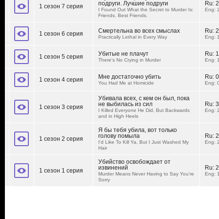
подруги. Лучшие подруги
Ru:
2
1 сезон 7 серия
I Found Out What the Secret to Murder Is:
Eng: 
Friends. Best Friends.
Смертельна во всех смыслах
Ru:
2
1 сезон 6 серия
Practically Lethal in Every Way
Eng: 
Убитые не плачут
Ru:
1
1 сезон 5 серия
There's No Crying in Murder
Eng: 
Мне достаточно убить
Ru:
0
1 сезон 4 серия
You Had Me at Homicide
Eng: 
Убивала всех, с кем он был, пока
не выбилась из сил
Ru:
3
1 сезон 3 серия
I Killed Everyone He Did, But Backwards
Eng: 
and in High Heels
Я бы тебя убила, вот только
голову помыла
Ru:
2
1 сезон 2 серия
I'd Like To Kill Ya, But I Just Washed My
Eng: 
Hair
Убийство освобождает от
извинений
Ru:
2
1 сезон 1 серия
Murder Means Never Having to Say You're
Eng: 
Sorry