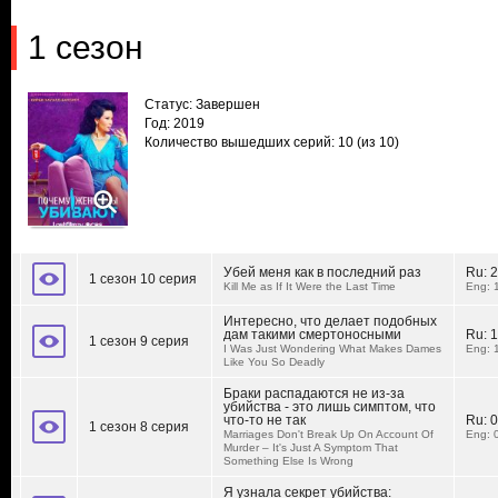
1 сезон
Статус: Завершен
Год: 2019
Количество вышедших серий: 10
(из 10)
Убей меня как в последний раз
Ru:
2
1 сезон 10 серия
Kill Me as If It Were the Last Time
Eng: 
Интересно, что делает подобных
дам такими смертоносными
Ru:
1
1 сезон 9 серия
I Was Just Wondering What Makes Dames
Eng: 
Like You So Deadly
Браки распадаются не из-за
убийства - это лишь симптом, что
что-то не так
Ru:
0
1 сезон 8 серия
Marriages Don't Break Up On Account Of
Eng: 
Murder – It's Just A Symptom That
Something Else Is Wrong
Я узнала секрет убийства: