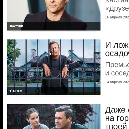
«Друзе
16 апреля 20
Кастинг
И лож
осадо
Премье
и сосе
14 апреля 20
Статья
Даже 
на гор
твоей