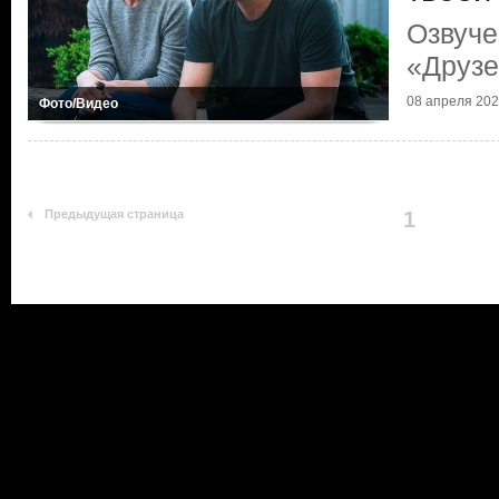
Озвуче
«Друзе
08 апреля 20
Фото/Видео
Предыдущая страница
1