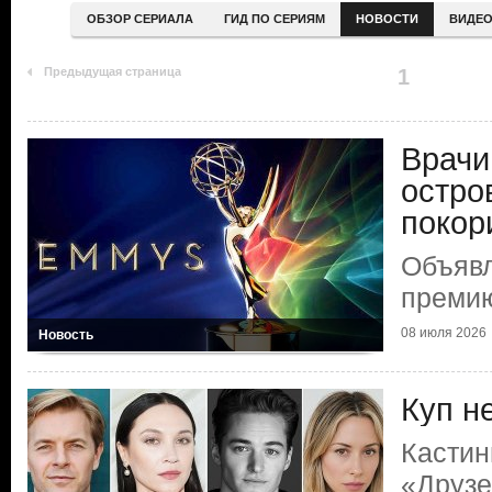
ОБЗОР СЕРИАЛА
ГИД ПО СЕРИЯМ
НОВОСТИ
ВИДЕ
Предыдущая страница
1
Врачи
остро
покор
Объяв
преми
08 июля 2026
Новость
Куп н
Кастин
«Друзе