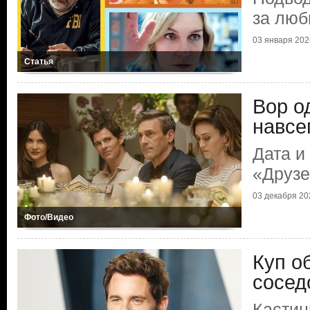
за люб
03 января 202
Статья
Вор о
навсе
Дата и
«Друзе
03 декабря 20
Фото/Видео
Куп о
сосед
Кастин