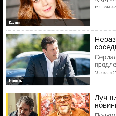
15 апреля 20
Кастинг
Нераз
сосед
Сериал
продле
03 февраля 2
Новость
Лучши
новин
Подвод