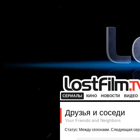
СЕРИАЛЫ
КИНО
НОВОСТИ
ВИДЕО
Друзья и соседи
Your Friends and Neighbors
Статус: Между сезонами. Следующая сери