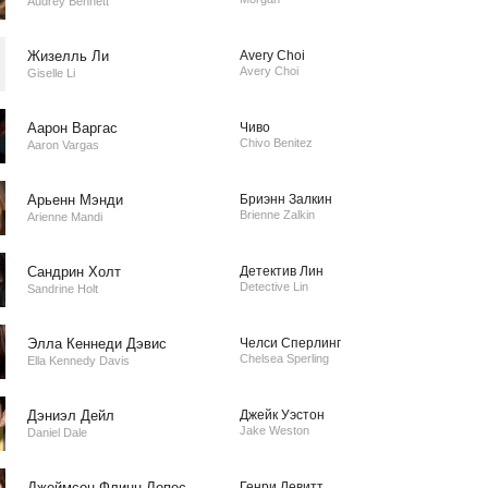
Audrey Bennett
Жизелль Ли
Avery Choi
Avery Choi
Giselle Li
Аарон Варгас
Чиво
Chivo Benitez
Aaron Vargas
Арьенн Мэнди
Бриэнн Залкин
Brienne Zalkin
Arienne Mandi
Сандрин Холт
Детектив Лин
Detective Lin
Sandrine Holt
Элла Кеннеди Дэвис
Челси Сперлинг
Chelsea Sperling
Ella Kennedy Davis
Дэниэл Дейл
Джейк Уэстон
Jake Weston
Daniel Dale
Джеймсон Флинн Лопес
Генри Левитт