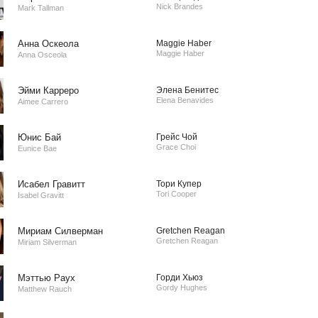
Nick Brandes
Mark Tallman
Анна Оскеола
Maggie Haber
Maggie Haber
Anna Osceola
Эйми Карреро
Элена Бенитес
Elena Benavides
Aimee Carrero
Юнис Бай
Грейс Чой
Grace Choi
Eunice Bae
Исабел Гравитт
Тори Купер
Tori Cooper
Isabel Gravitt
Мириам Силверман
Gretchen Reagan
Gretchen Reagan
Miriam Silverman
Мэттью Раух
Горди Хьюз
Gordy Hughes
Matthew Rauch