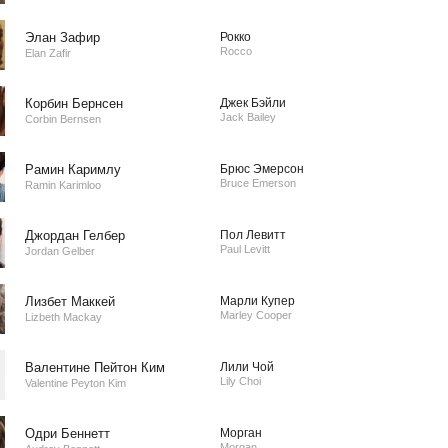
Элан Зафир
Рокко
Rocco
Elan Zafir
Корбин Бернсен
Джек Бэйли
Jack Bailey
Corbin Bernsen
Рамин Каримлу
Брюс Эмерсон
Bruce Emerson
Ramin Karimloo
Джордан Гелбер
Пол Левитт
Paul Levitt
Jordan Gelber
Лизбет Маккей
Марли Купер
Marley Cooper
Lizbeth Mackay
Валентине Пейтон Ким
Лили Чой
Lily Choi
Valentine Peyton Kim
Одри Беннетт
Морган
Morgan