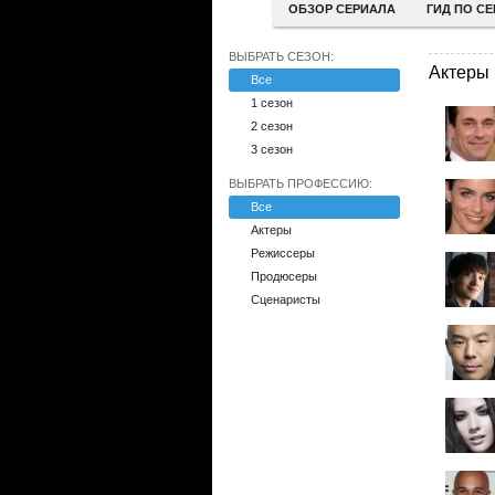
ОБЗОР СЕРИАЛА
ГИД ПО С
ВЫБРАТЬ СЕЗОН:
Актеры
Все
1 сезон
2 сезон
3 сезон
ВЫБРАТЬ ПРОФЕССИЮ:
Все
Актеры
Режиссеры
Продюсеры
Сценаристы