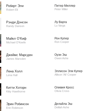
Роберт Эли
Питер Миллер
Peter Miller
Robert Eli
Рэнди Дэнсон
Лу Варга
Lu Varga
Randy Danson
Майкл О’Киф
Рон Купер
Ron Cooper
Michael O'Keefe
Джеймс Марсден
Оуэн Эш
Owen Ashe
James Marsden
Лена Холл
Эллисон Эли Купер
Allison 'Ali' Cooper
Lena Hall
Китти Хоторн
Оливия Кросс
Olivia Cross
Kitty Hawthorne
Эрин Робинсон
Делайла Эш
Delilah Ashe
Erin Robinson