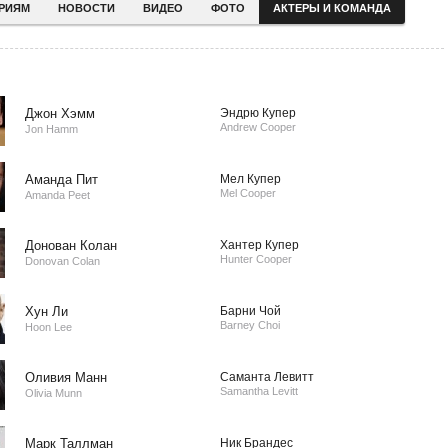
ЕРИЯМ
НОВОСТИ
ВИДЕО
ФОТО
АКТЕРЫ И КОМАНДА
Джон Хэмм
Эндрю Купер
Andrew Cooper
Jon Hamm
Аманда Пит
Мел Купер
Mel Cooper
Amanda Peet
Донован Колан
Хантер Купер
Hunter Cooper
Donovan Colan
Хун Ли
Барни Чой
Barney Choi
Hoon Lee
Оливия Манн
Саманта Левитт
Samantha Levitt
Olivia Munn
Марк Таллман
Ник Брандес