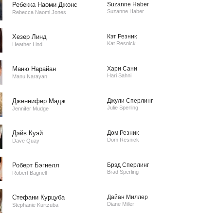
Ребекка Наоми Джонс
Suzanne Haber
Suzanne Haber
Rebecca Naomi Jones
Хезер Линд
Кэт Резник
Kat Resnick
Heather Lind
Маню Нарайан
Хари Сани
Hari Sahni
Manu Narayan
Дженнифер Мадж
Джули Сперлинг
Julie Sperling
Jennifer Mudge
Дэйв Куэй
Дом Резник
Dom Resnick
Dave Quay
Роберт Бэгнелл
Брэд Сперлинг
Brad Sperling
Robert Bagnell
Стефани Курцуба
Дайан Миллер
Diane Miller
Stephanie Kurtzuba