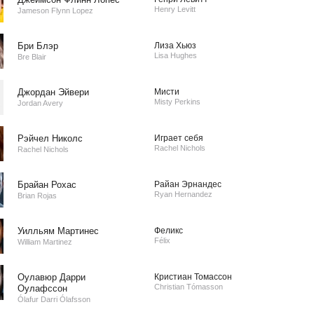
Henry Levitt
Jameson Flynn Lopez
Бри Блэр
Лиза Хьюз
Lisa Hughes
Bre Blair
Джордан Эйвери
Мисти
Misty Perkins
Jordan Avery
Рэйчел Николс
Играет себя
Rachel Nichols
Rachel Nichols
Брайан Рохас
Райан Эрнандес
Ryan Hernandez
Brian Rojas
Уилльям Мартинес
Феликс
Félix
William Martinez
Оулавюр Дарри
Кристиан Томассон
Christian Tómasson
Оулафссон
Ólafur Darri Ólafsson