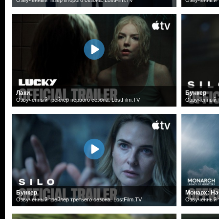
Лаки
Бункер
Озвученный трейлер первого сезона. LostFilm.TV
Озвученный т
Бункер
Монарх: На
Озвученный трейлер третьего сезона. LostFilm.TV
Озвученный т