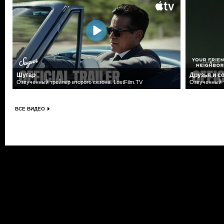
Шугар
Друзья и с
Озвученный трейлер второго сезона. LostFilm.TV
Озвученный т
ВСЕ ВИДЕО