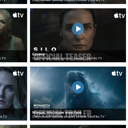
Бункер
m.TV
Озвученный тизер третьего сезона. LostFilm.TV
Монарх: Наследие монстров
lm.TV
Озвученный трейлер второго сезона. LostFilm.TV