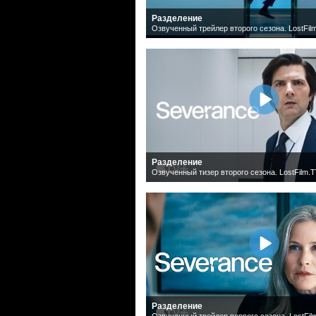
Разделение
Озвученный трейлер второго сезона. LostFil
Разделение
Озвученный тизер второго сезона. LostFilm.
Разделение
Озвученный трейлер первого сезона. LostFil