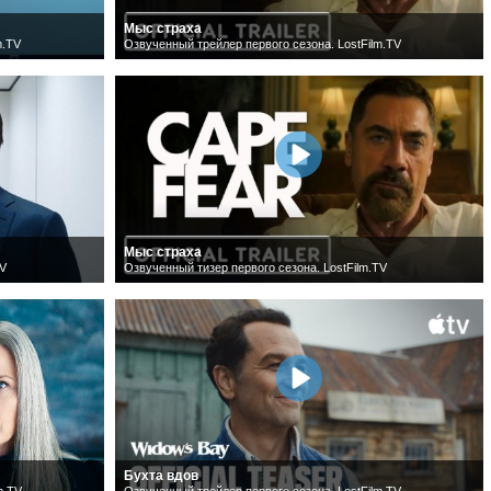
Мыс страха
m.TV
Озвученный трейлер первого сезона. LostFilm.TV
Мыс страха
TV
Озвученный тизер первого сезона. LostFilm.TV
Бухта вдов
m.TV
Озвученный трейлер первого сезона. LostFilm.TV