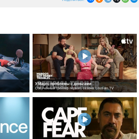
У Марго проблемы с деньгами
Озвученный трейлер первого сезона. LostFilm.TV