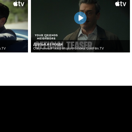
Друзья и соседи
m.TV
Озвученный тизер второго сезона. LostFilm.TV