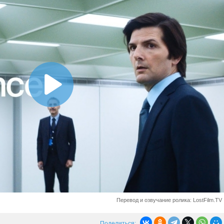
Перевод и озвучание ролика: LostFilm.TV
Поделиться: