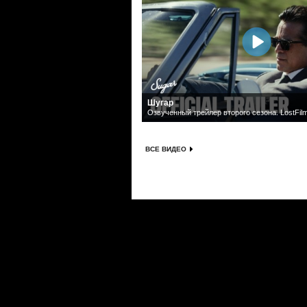
Шугар
Озвученный трейлер второго сезона. LostFil
ВСЕ ВИДЕО