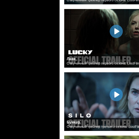
Лаки
Озвученный трейлер первого сезона. LostFil
Бункер
Озвученный трейлер третьего сезона. LostFi