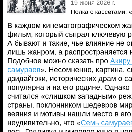
19 июня 2026 г.
Полка с кассетами:
В каждом кинематографическом жан
фильм, который сыграл ключевую ро
А бывают и такие, чье влияние не 
лишь жанром, а распространяется 
Подобное можно сказать про
Акиру
самураев
». Несомненно, картина, 
дзидайгэки, исторических драм о с
популярна и на его родине. Однако
считался «слишком западным» реж
страны, поклонником шедевров мир
веяния и мотивы нашли место в его
неудивительно, что «
Семь самурае
весь Голливуд и мировое кино в це