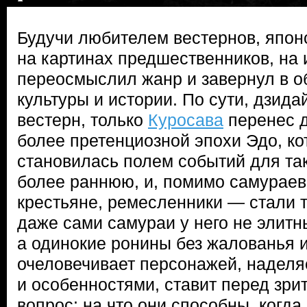
Будучи любителем вестернов, япон
на картинах предшественников, на 
переосмыслил жанр и завернул в о
культуры и истории. По сути, дзида
вестерн, только
Куросава
перенес д
более претенциозной эпохи Эдо, к
становилась полем событий для так
более раннюю, и, помимо самураев
крестьяне, ремесленники — стали т
даже сами самураи у него не элит
а одинокие ронины без жалованья и
очеловечивает персонажей, наделя
и особенностями, ставит перед зри
вопрос: на что они способны, когда