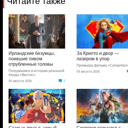
Читайте также
Ирландские безумцы,
За Крипто и двор —
поившие пивом
лазером в упор
отрубленные головы
Премьера фильма «Супергёрл
Погружаемся в историю реальной
03 августа 2026
банды «Вестис»
05 августа 2026
2
Старые друзья, новый
Скелетор вернулся с