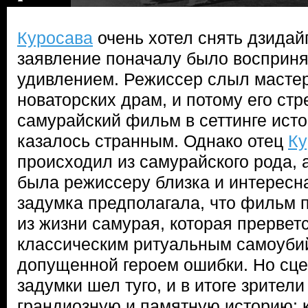
Куросава
очень хотел снять дзидай
заявление поначалу было восприня
удивлением. Режиссер слыл масте
новаторских драм, и потому его ст
самурайский фильм в сеттинге ист
казалось странным. Однако отец
Ку
происходил из самурайского рода, 
была режиссеру близка и интересна
задумка предполагала, что фильм 
из жизни самурая, которая прервет
классическим ритуальным самоубий
допущенной героем ошибки. Но сце
задумки шел туго, и в итоге зрител
грандиозную и памятную историю: 