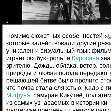
Помимо сюжетных особенностей «
которые задействовали другие реж
уникален и визуальный язык фильм
играет особую роль, и
Куросава
зна
зрителю. Дождь, облака, ветер, со
природы и любая погода передают 
решающей битве было пролито сто
что почва стала слякотью. Кадр с 
Мифунэ
, самурая Кикутиё, под эти
из самых узнаваемых в истории ки
мастерски применял съемку в рапи