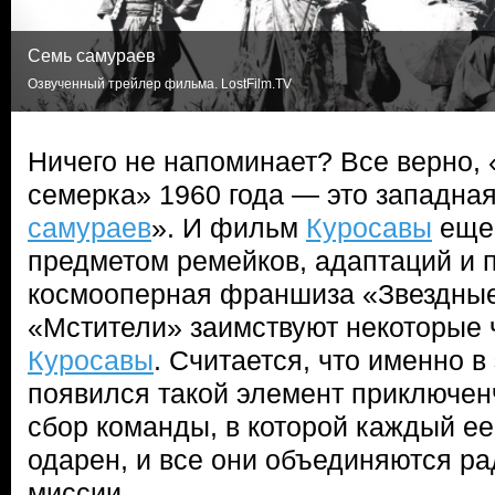
Семь самураев
Озвученный трейлер фильма. LostFilm.TV
Ничего не напоминает? Все верно,
семерка» 1960 года — это западна
самураев
». И фильм
Куросавы
еще 
предметом ремейков, адаптаций и 
космооперная франшиза «Звездные
«Мстители» заимствуют некоторые 
Куросавы
. Считается, что именно 
появился такой элемент приключен
сбор команды, в которой каждый ее
одарен, и все они объединяются р
миссии.