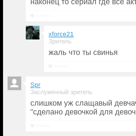
наконец то сериал где все а
Ответить
xforce21
Зритель
жаль что ты свинья
Ответить
Spr
Заслуженный зритель
слишком уж слащавый девча
"сделано девочкой для девоч
Ответить