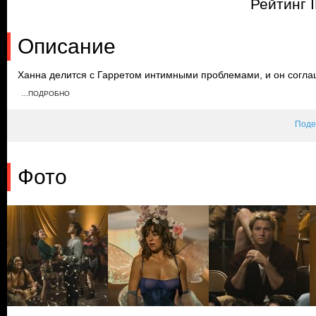
Рейтинг 
Описание
Ханна делится с Гарретом интимными проблемами, и он соглаш
что ему нравится Ханна, и его товарищи по команде предлагаю
…ПОДРОБНО
тоже признается в симпатии Ханне, и Гаррет уходит тренирова
чувствах.
Поде
Фото