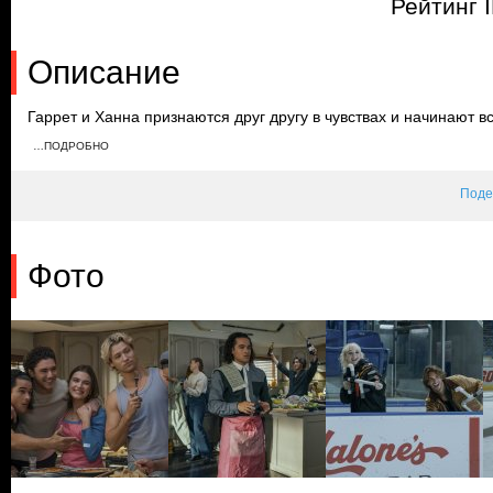
Рейтинг 
Описание
Гаррет и Ханна признаются друг другу в чувствах и начинают 
Фил зовет его домой на каникулы, и Ханна настаивает на том, 
…ПОДРОБНО
вспоминает о том, что переживала его покойная мать и делитс
Поде
Фото