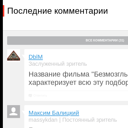
Последние комментарии
ВСЕ КОММЕНТАРИИ (31)
DblM
Заслуженный зритель
Название фильма "Безмозгл
характеризует всю эту подбор
Ответить
Максим Балицкий
|
massykdan
Постоянный зритель