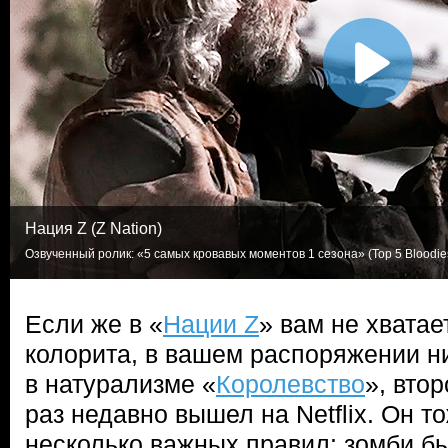
Нация Z (Z Nation)
Озвученный ролик: «5 самых кровавых моментов 1 сезона» (Top 5 Bloodiest
Если же в «
Нации Z
» вам не хватае
колорита, в вашем распоряжении н
в натурализме «
Королевство
», втор
раз недавно вышел на Netflix. Он т
несколько важных правил: зомби бы