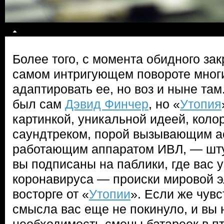
Более того, с момента обидного зак
самом интригующем повороте мног
адаптировать ее, но воз и ныне там
был сам
Дэвид Финчер
, но «
Утопия
картинкой, уникальной идеей, коло
саундтреком, порой вызывающим а
работающим аппаратом ИВЛ, — шту
вы подписаны на паблики, где вас 
коронавируса — происки мировой э
восторге от «
Утопии
». Если же чув
смысла вас еще не покинуло, и вы 