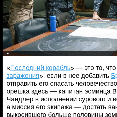
«
Последний корабль
» — это то, что
заражения
», если в нее добавить
Б
отправить его спасать человечеств
орешка здесь — капитан эсминца
Чандлер в исполнении сурового и 
а миссия его экипажа — достать вак
выкосившего больше половины земн