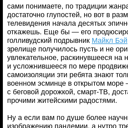
сами понимаете, по традиции жанра
достаточно глупостей, но вот в ра
телевидения начала десятых эпичн
откажешь. Еще бы — его продюсир
голливудский подрывник
Майкл Бэй
зрелище получилось пусть и не ори
увлекательное, раскинувшееся на н
и усложнившееся по мере продвиже
самоизоляции эти ребята знают толк
военном эсминце в открытом море 
с беговой дорожкой, смарт-ТВ, дос
прочими житейскими радостями.
Ну а если вам по душе более научн
изображению пандемии, а нутро тр