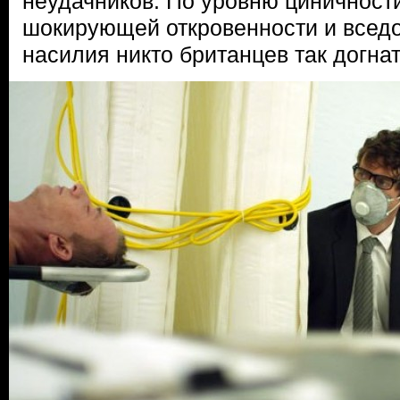
неудачников. По уровню циничности
шокирующей откровенности и вседо
насилия никто британцев так догнат