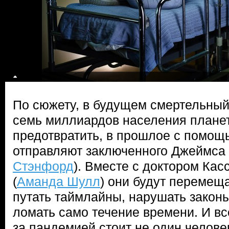
По сюжету, в будущем смертельный
семь миллиардов населения планеты
предотвратить, в прошлое с помо
отправляют заключенного Джеймса 
Стэнфорд
). Вместе с доктором Ка
(
Аманда Шулл
) они будут перемещ
путать таймлайны, нарушать закон
ломать само течение времени. И вс
за пандемией стоит не один челове