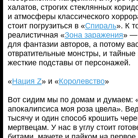
халатов, строгих стеклянных корид
и атмосферы классического хоррора
стоит погрузиться в «
Спираль
». К 
реалистичная «
Зона заражения
» —
для фантазии авторов, а потому ва
отвратительные монстры, и тайные
жесткие подставы от персонажей.
«
Нация Z
» и «
Королевство
»
Вот сидим мы по домам и думаем: 
апокалипсиса моя роза цвела». Ве
тысячу и один способ крошить чер
мертвецам. У нас в углу стоит готов
битами, мачете и пайком на первое