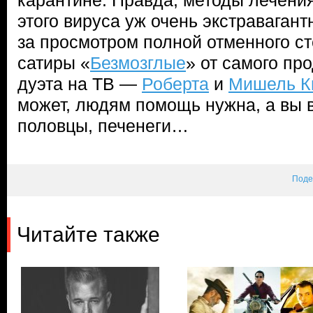
карантине. Правда, методы лечени
этого вируса уж очень экстравагант
за просмотром полной отменного с
сатиры «
Безмозглые
» от самого пр
дуэта на ТВ —
Роберта
и
Мишель К
может, людям помощь нужна, а вы 
половцы, печенеги…
Поде
Читайте также