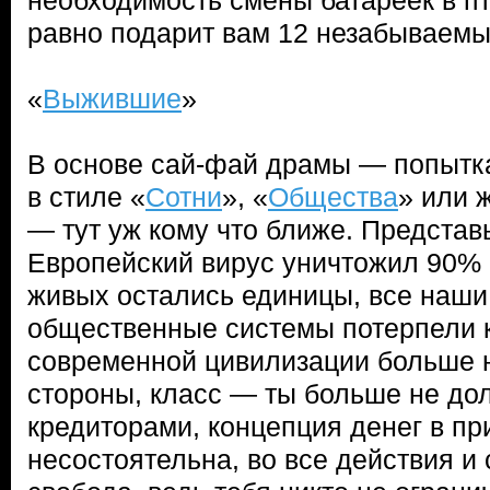
необходимость смены батареек в пт
равно подарит вам 12 незабываемы
«
Выжившие
»
В основе сай-фай драмы — попытк
в стиле «
Сотни
», «
Общества
» или 
— тут уж кому что ближе. Представь
Европейский вирус уничтожил 90% 
живых остались единицы, все наш
общественные системы потерпели к
современной цивилизации больше н
стороны, класс — ты больше не до
кредиторами, концепция денег в п
несостоятельна, во все действия и