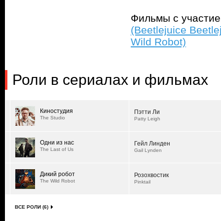
Фильмы с участи
(Beetlejuice Beetle
Wild Robot)
Роли в сериалах и фильмах
Киностудия
Пэтти Ли
The Studio
Patty Leigh
Одни из нас
Гейл Линден
The Last of Us
Gail Lynden
Дикий робот
Розохвостик
The Wild Robot
Pinktail
ВСЕ РОЛИ (6)