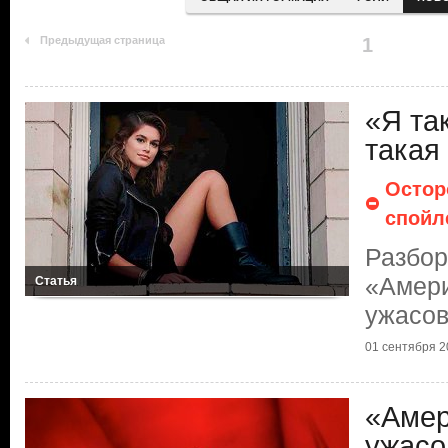
Предыдущая страница
1
«Я так
такая
Остор
спойл
Разбо
«Амери
Статья
ужасо
01 сентября 20
«Амер
ужасо