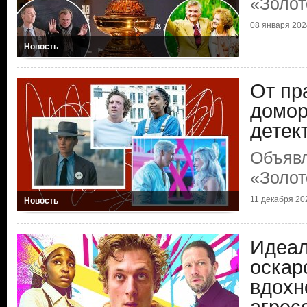
«Золот
08 января 2024
Новость
От пр
домо
детек
Объяв
«Золот
11 декабря 202
Новость
Идеал
оскар
вдохн