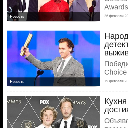
Award
26 февраля 20
Новость
Народ
детек
выжи
Победи
Choice
19 февраля 20
Новость
Кухня
дости
Объяв