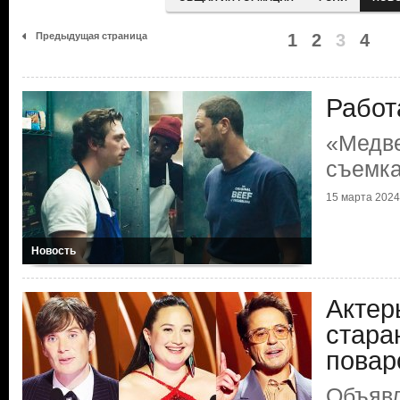
Предыдущая страница
1
2
3
4
Работ
«Медве
съемка
15 марта 2024 
Новость
Актер
стара
повар
Объяв