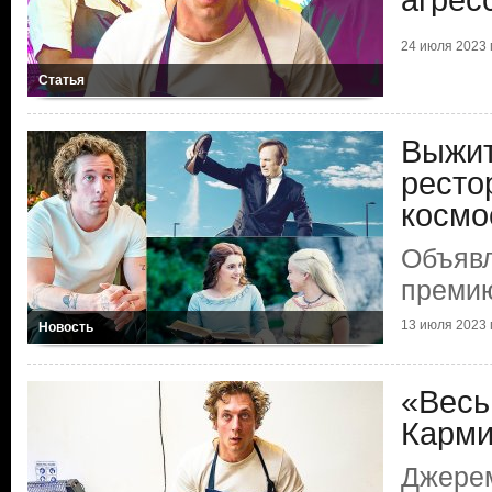
агрес
24 июля 2023 г
Статья
Выжит
ресто
космо
Объяв
преми
13 июля 2023 г
Новость
«Весь
Карми
Джерем