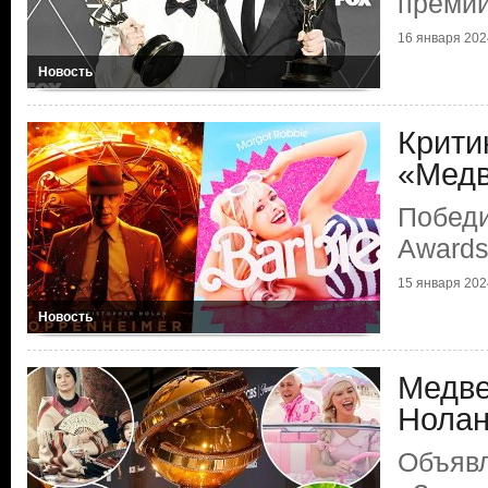
преми
16 января 2024
Новость
Крити
«Медв
Победи
Award
15 января 2024
Новость
Медве
Нола
Объяв