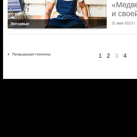
«Медве
и свое
31 мая 2023 г.
Интервью
Предыдущая страница
1
2
3
4