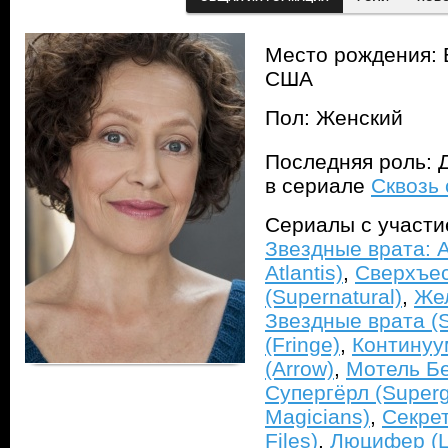
Место рождения: 
США
Пол: Женский
Последняя роль: Д
в сериале
Сквозь 
Сериалы с участ
Звездные врата: А
Atlantis)
,
Сверхъе
(Supernatural)
,
Жел
Звездные врата (S
(Fringe)
,
Континуу
(Arrow)
,
Мотель Бе
Супергёрл (Supergi
Magicians)
,
Секре
Files)
,
Люцифер (Lu