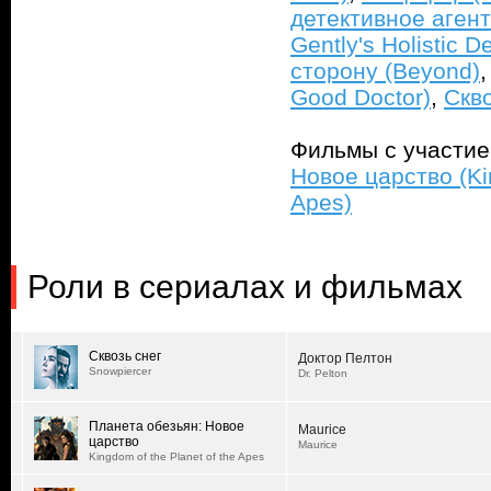
детективное агент
Gently's Holistic D
сторону (Beyond)
Good Doctor)
,
Скво
Фильмы с участи
Новое царство (Kin
Apes)
Роли в сериалах и фильмах
Сквозь снег
Доктор Пелтон
Snowpiercer
Dr. Pelton
Планета обезьян: Новое
Maurice
царство
Maurice
Kingdom of the Planet of the Apes