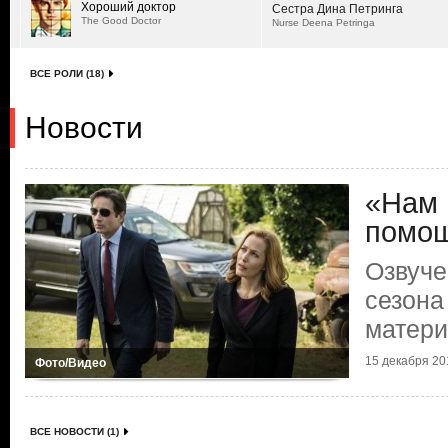
Хороший доктор
Сестра Дина Петринга
The Good Doctor
Nurse Deena Petringa
ВСЕ РОЛИ (18)
Новости
«Нам 
помо
Озвуче
сезона
матер
15 декабря 201
Фото/Видео
ВСЕ НОВОСТИ (1)