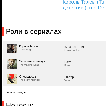
Король Талсы (Tul
детектив (True Det
Роли в сериалах
Король Талсы
Килан Уолтрип
Tulsa King
Caolan Waltrip
Ходячие мертвецы
Поуп
The Walking Dead
Pope
Стюардесса
Виктор
The Flight Attendant
Victor
ВСЕ РОЛИ (8)
Новости