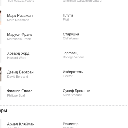
Ghorman Carabinieri Guard
Joel Meakin-Collins
Марк Риссманн
Плути
Pluti
Marc Rissmann
Маруся Фрэнк
Старушка
Old Woman
Maroussia Frank
Ховард Уорд
Торговец
Bodega Vendor
Howard Ward
Дэвид Бертран
Избиратель
Elector
David Bertrand
Филипп Сполл
Суниф Бреканти
Sunif Brecanti
Philippe Spall
еры
Ариел Кляйман
Режиссер