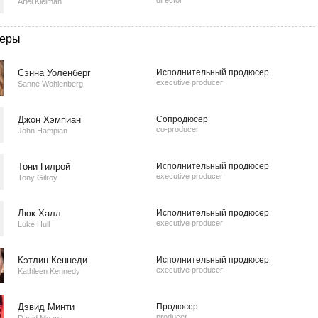
director
Ariel Kleiman
еры
Сэнна Уоленберг
Исполнительный продюсер
executive producer
Sanne Wohlenberg
Джон Хэмпиан
Сопродюсер
co-producer
John Hampian
Тони Гилрой
Исполнительный продюсер
executive producer
Tony Gilroy
Люк Халл
Исполнительный продюсер
executive producer
Luke Hull
Кэтлин Кеннеди
Исполнительный продюсер
executive producer
Kathleen Kennedy
Дэвид Минти
Продюсер
producer