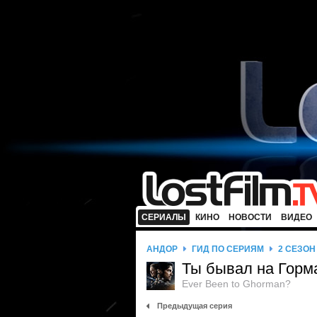
СЕРИАЛЫ
КИНО
НОВОСТИ
ВИДЕО
АНДОР
ГИД ПО СЕРИЯМ
2 СЕЗОН
Ты бывал на Горм
Ever Been to Ghorman?
Предыдущая серия