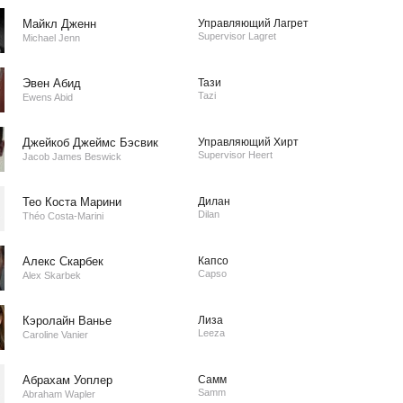
Майкл Дженн
Управляющий Лагрет
Supervisor Lagret
Michael Jenn
Эвен Абид
Тази
Tazi
Ewens Abid
Джейкоб Джеймс Бэсвик
Управляющий Хирт
Supervisor Heert
Jacob James Beswick
Тео Коста Марини
Дилан
Dilan
Théo Costa-Marini
Алекс Скарбек
Капсо
Capso
Alex Skarbek
Кэролайн Ванье
Лиза
Leeza
Caroline Vanier
Абрахам Уоплер
Самм
Samm
Abraham Wapler