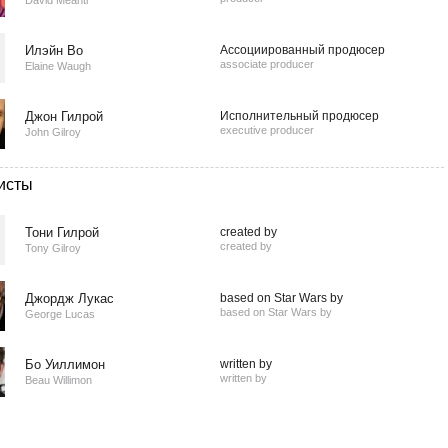
David Meanti
Илэйн Во
Ассоциированный продюсер
associate producer
Elaine Waugh
Джон Гилрой
Исполнительный продюсер
executive producer
John Gilroy
исты
Тони Гилрой
created by
created by
Tony Gilroy
Джордж Лукас
based on Star Wars by
based on Star Wars by
George Lucas
Бо Уиллимон
written by
written by
Beau Willimon