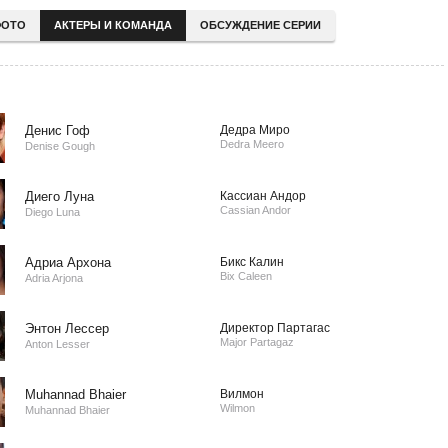
ОТО
АКТЕРЫ И КОМАНДА
ОБСУЖДЕНИЕ СЕРИИ
Денис Гоф
Дедра Миро
Dedra Meero
Denise Gough
Диего Луна
Кассиан Андор
Cassian Andor
Diego Luna
Адриа Архона
Бикс Калин
Bix Caleen
Adria Arjona
Энтон Лессер
Директор Партагас
Major Partagaz
Anton Lesser
Muhannad Bhaier
Вилмон
Wilmon
Muhannad Bhaier