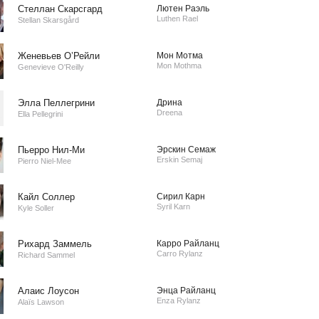
Стеллан Скарсгард
Лютен Раэль
Luthen Rael
Stellan Skarsgård
Женевьев О’Рейли
Мон Мотма
Mon Mothma
Genevieve O'Reilly
Элла Пеллегрини
Дрина
Dreena
Ella Pellegrini
Пьерро Нил-Ми
Эрскин Семаж
Erskin Semaj
Pierro Niel-Mee
Кайл Соллер
Сирил Карн
Syril Karn
Kyle Soller
Рихард Заммель
Карро Райланц
Carro Rylanz
Richard Sammel
Алаис Лоусон
Энца Райланц
Enza Rylanz
Alaïs Lawson