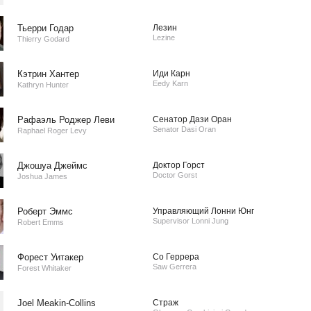
Тьерри Годар
Лезин
Lezine
Thierry Godard
Кэтрин Хантер
Иди Карн
Eedy Karn
Kathryn Hunter
Рафаэль Роджер Леви
Сенатор Дази Оран
Senator Dasi Oran
Raphael Roger Levy
Джошуа Джеймс
Доктор Горст
Doctor Gorst
Joshua James
Роберт Эммс
Управляющий Лонни Юнг
Supervisor Lonni Jung
Robert Emms
Форест Уитакер
Со Геррера
Saw Gerrera
Forest Whitaker
Joel Meakin-Collins
Страж