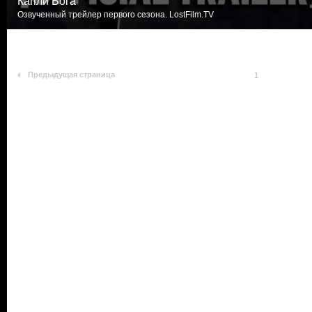
Капли Бога
Озвученный трейлер первого сезона. LostFilm.TV
Предыдущая страница
1