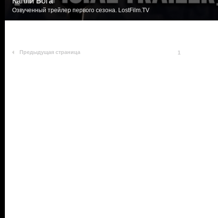
Капли Бога
Озвученный трейлер первого сезона. LostFilm.TV
Предыдущая страница
1