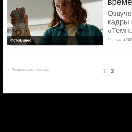
време
Озвуче
кадры 
«Темн
04 августа 20
Фото/Видео
Предыдущая страница
1
2