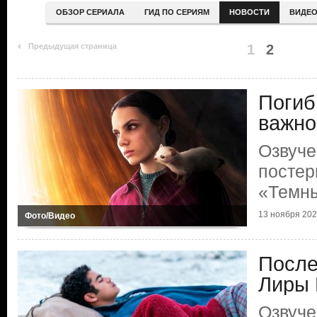
ОБЗОР СЕРИАЛА
ГИД ПО СЕРИЯМ
НОВОСТИ
ВИДЕ
Предыдущая страница
1
2
Погиб
важно
Озвуче
постер
«Темн
13 ноября 20
Фото/Видео
После
Лиры 
Озвуче