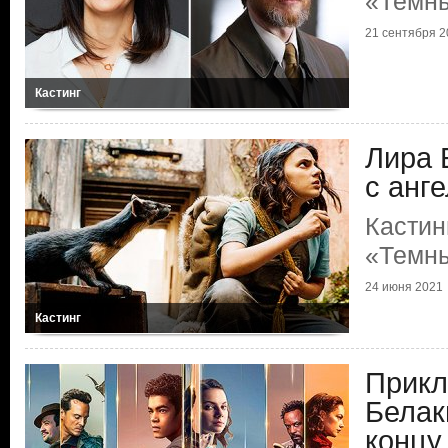
«Темн
21 сентября 2
Кастинг
Лира 
с анг
Кастин
«Темн
24 июня 2021
Кастинг
Прикл
Белак
концу