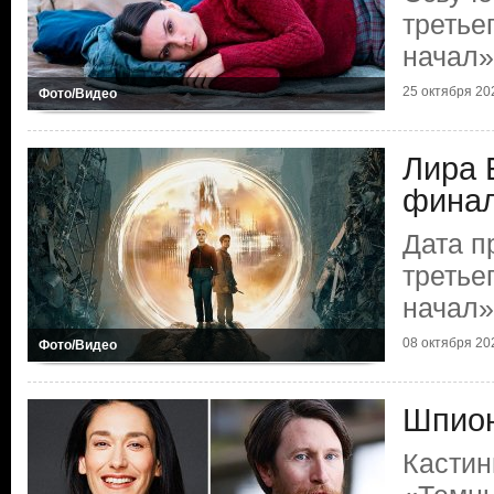
третье
начал»
25 октября 20
Фото/Видео
Лира 
финал
Дата п
третье
начал»
08 октября 20
Фото/Видео
Шпион
Кастин