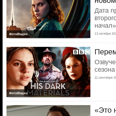
новом
Дата п
второг
начал»
13 октября 20
Фото/Видео
Перем
Озвуче
сезона
11 сентября 2
Фото/Видео
«Это 