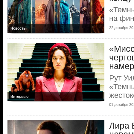
«Темн
на фин
22 декабря 20
Новость
«Мисс
чертов
намер
Рут Уи
«Темны
жесток
Интервью
01 декабря 20
Лира 