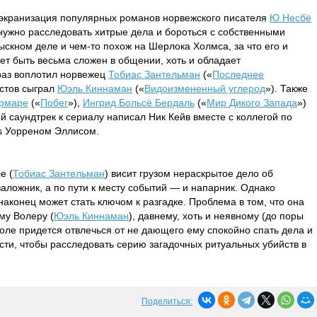
экранизация популярных романов норвежского писателя
Ю Несбё
нужно расследовать хитрые дела и бороться с собственными
ыскном деле и чем-то похож на Шерлока Холмса, за что его и
жет быть весьма сложен в общении, хоть и обладает
раз воплотил норвежец
Тобиас Зантельман
(«
Последнее
истов сыграл
Юэль Киннаман
(«
Видоизмененный углерод
»). Также
ормаре
(«
Побег
»),
Ингрид Больсё Бердаль
(«
Мир Дикого Запада
»)
 саундтрек к сериалу написал Ник Кейв вместе с коллегой по
ds Уорреном Эллисом.
е (
Тобиас Зантельман
) висит грузом нераскрытое дело об
заложник, а по пути к месту событий — и напарник. Однако
наконец может стать ключом к разгадке. Проблема в том, что она
ому Волеру (
Юэль Киннаман
), давнему, хоть и неявному (до поры
Холе придется отвлечься от не дающего ему спокойно спать дела и
ости, чтобы расследовать серию загадочных ритуальных убийств в
Поделиться: