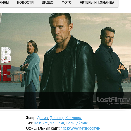
ЕРИЯМ
НОВОСТИ
ВИДЕО
ФОТО
АКТЕРЫ И КОМАНДА
Жанр:
Драма
,
Триллер
,
Криминал
Тип:
По книге
,
Маньяки
,
Полицейские
Официальный сайт:
https://www.netflix.com/fi-