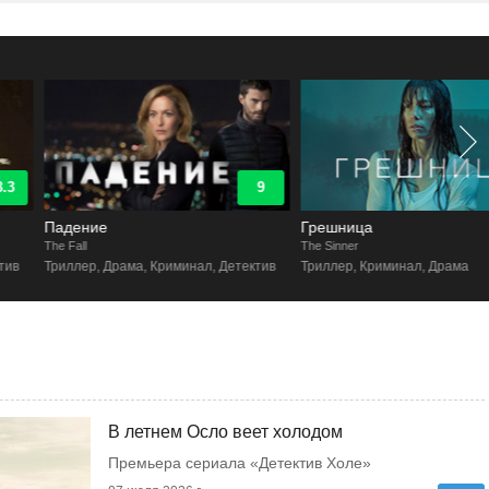
9
8.7
Падение
Грешница
he Fall
The Sinner
Триллер, Драма, Криминал, Детектив
Триллер, Криминал, Драма
В летнем Осло веет холодом
Премьера сериала «Детектив Холе»