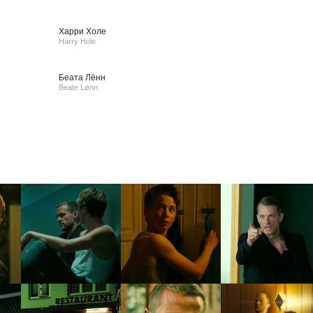
Харри Холе
Harry Hole
Беата Лённ
Beate Lønn