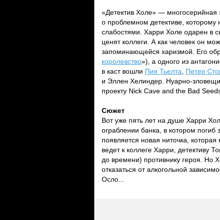
«Детектив Холе» — многосерийная 
о проблемном детективе, которому 
слабостями. Харри Холе одарен в с
ценят коллеги. А как человек он мо
запоминающейся харизмой. Его об
королевство
»), а одного из антагон
в каст вошли
Пия Тьелта
,
Петер Ст
и Эллен Хелиндер. Нуарно-зловещий
проекту Nick Cave and the Bad See
Сюжет
Вот уже пять лет на душе Харри Хол
ограблении банка, в котором погиб 
появляется новая ниточка, которая 
ведет к коллеге Харри, детективу Т
до времени) противнику героя. Но 
отказаться от алкогольной зависим
Осло...