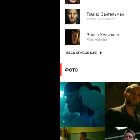
Тобиас Зантельман
Tobias Santelmann
Эллен Хелиндер
Ellen Helinder
ВЕСЬ СПИСОК (110)
Фото