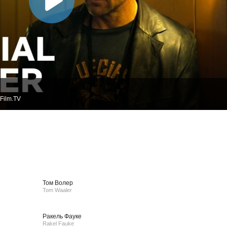
Film.TV
Том Волер
Tom Waaler
Ракель Фауке
Rakel Fauke