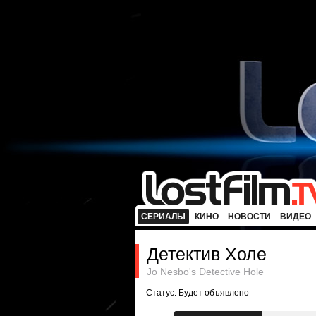
СЕРИАЛЫ
КИНО
НОВОСТИ
ВИДЕО
Детектив Холе
Jo Nesbo's Detective Hole
Статус: Будет объявлено