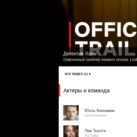
Детектив Холе
Озвученный трейлер первого сезона. Lost
ВСЕ ВИДЕО (1)
Актеры и команда
Юэль Киннаман
Joel Kinnaman
Пия Тьелта
Pia Tjelta