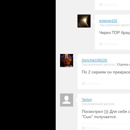
Ответить
evgene420
Заслуженный зрите
Через ТОР брау
Ответить
Denchik199228
|
Заслуженный зритель
Оценка с
По 2 сериям он прекрас
Ответить
Terlog
Заслуженный зритель
Посмотрел ))) Для себя
"Сын" получается.
Ответить