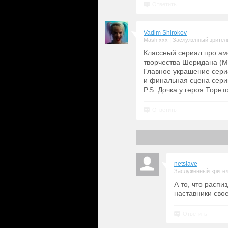
Ответить
Vadim Shirokov
|
Mash xxx
Заслуженный зрител
Классный сериал про ам
творчества Шеридана (Мэ
Главное украшение сери
и финальная сцена серии
P.S. Дочка у героя Торнт
Ответить
netslave
Заслуженный зрите
А то, что расп
наставники сво
Ответить