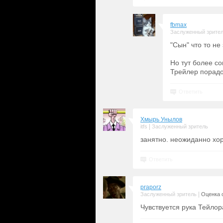
fbmax
Заслуженный зрите
"Сын" что то не 
Но тут более с
Трейлер порадо
Ответить
Хмырь Унылов
|
itfs
Заслуженный зритель
занятно. неожиданно хо
Ответить
praporz
|
Заслуженный зритель
Оценка с
Чувствуется рука Тейло