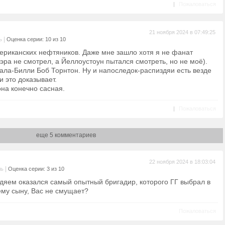
|
Пожаловаться
21 ноября 2024 в 07:49:25
|
ь
Оценка серии: 10 из 10
ериканских нефтяников. Даже мне зашло хотя я не фанат
ра не смотрел, а Йеллоустоун пытался смотреть, но не моё).
ала-Билли Боб Торнтон. Ну и напоследок-распиздяи есть везде
 это доказывает.
она конечно сасная.
|
Пожаловаться
еще 5 комментариев
22 ноября 2024 в 18:03:04
|
ль
Оценка серии: 3 из 10
издяем оказался самый опытный бригадир, которого ГГ выбрал в
ему сыну, Вас не смущает?
Пожаловаться