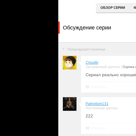
ОБЗОР СЕРИИ
Ф
Обсуждение серии
Предыдущая страница
Cloudtv
|
Заслуженный зритель
Оценка с
Сериал реально хороший
Ответить
Patriotism131
Постоянный зритель
222
Ответить