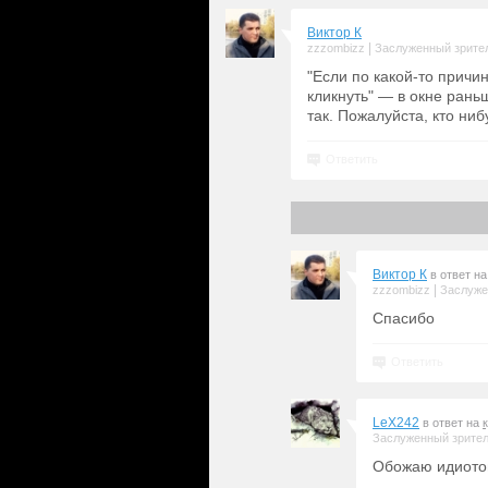
Виктор К
|
zzzombizz
Заслуженный зрите
"Если по какой-то причи
кликнуть" — в окне рань
так. Пожалуйста, кто ниб
Ответить
Виктор К
в ответ н
|
zzzombizz
Заслуже
Спасибо
Ответить
LeX242
в ответ на
Заслуженный зрите
Обожаю идиотов