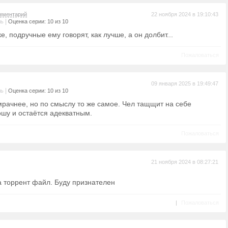
мментарий
22 ноября 2024 в 19:10:43
|
ль
Оценка серии: 10 из 10
ке, подручные ему говорят, как лучше, а он долбит...
Пожаловаться
09 января 2025 в 19:49:47
|
ль
Оценка серии: 10 из 10
рачнее, но по смыслу то же самое. Чел тащщит на себе
шу и остаётся адекватным.
Пожаловаться
21 ноября 2024 в 08:27:21
а торрент файл. Буду признателен
|
Пожаловаться