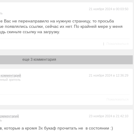
21 ноября 2024 в 00:03:50
ль
не Вас не перенаправило на нужную страницу, то просьба
ше появлялись ссылки, сейчас их нет. По крайней мере у меня
удь скиньте ссылку на загрузку.
|
Пожаловаться
еще 3 комментария
а
комментарий
21 ноября 2024 в 12:36:29
нный зритель
Пожаловаться
комментарий
23 ноября 2024 в 21:42:10
ль
, которые а кромя 3х букаф прочитать не в состоянии :)