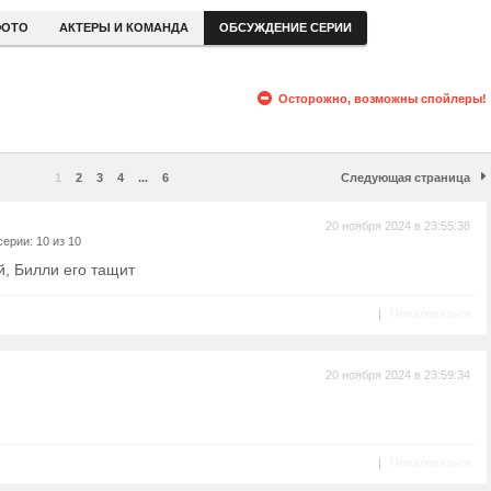
ОТО
АКТЕРЫ И КОМАНДА
ОБСУЖДЕНИЕ СЕРИИ
Осторожно, возможны спойлеры!
1
2
3
4
...
6
Следующая страница
20 ноября 2024 в 23:55:38
ерии: 10 из 10
, Билли его тащит
|
Пожаловаться
20 ноября 2024 в 23:59:34
|
Пожаловаться