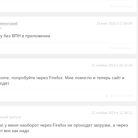
Пожаловаться
омментарий
14 мая 2025 в 17:04:58
ль
жу без ВПН в приложении
Пожаловаться
21 ноября 2024 в 00:10:49
ome, попробуйте через Firefox. Мне помогло и теперь сайт и
одят.
|
Пожаловаться
21 ноября 2024 в 12:38:12
нный зритель
ко у меня наоборот через Firefox не проходят загрузки, а через
т все как надо