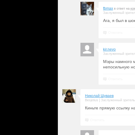
fbmax
в ответ на
ко
Заслуженный зрите
Ага, я был в шо
Ответить
kir.nevo
Заслуженный зрите
Мэры намного м
непосильную но
Ответить
Николай Шуваев
|
Besjetius
Заслуженный зритель
Киньте прямую ссылку н
Ответить