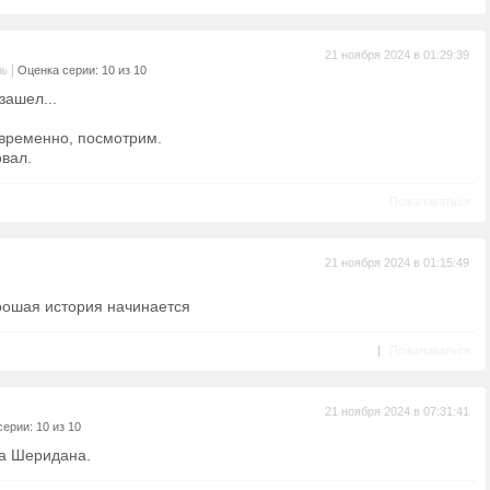
21 ноября 2024 в 01:29:39
|
ль
Оценка серии: 10 из 10
зашел...
овременно, посмотрим.
вал.
Пожаловаться
21 ноября 2024 в 01:15:49
рошая история начинается
|
Пожаловаться
21 ноября 2024 в 07:31:41
ерии: 10 из 10
ра Шеридана.