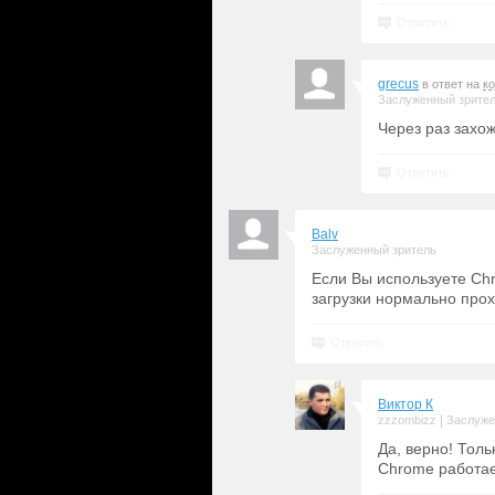
Ответить
grecus
в ответ на
к
Заслуженный зрите
Через раз захо
Ответить
Balv
Заслуженный зритель
Если Вы используете Chr
загрузки нормально прох
Ответить
Виктор К
|
zzzombizz
Заслуже
Да, верно! Толь
Chrome работае