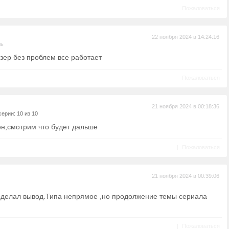
Пожаловаться
22 ноября 2024 в 14:24:16
ль
зер без проблем все работает
Пожаловаться
21 ноября 2024 в 00:18:36
ерии: 10 из 10
ен,смотрим что будет дальше
|
Пожаловаться
21 ноября 2024 в 00:39:06
 сделал вывод.Типа непрямое ,но продолжение темы сериала
|
Пожаловаться