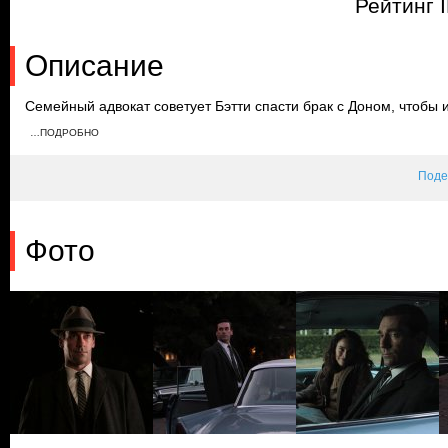
Рейтинг 
Описание
Семейный адвокат советует Бэтти спасти брак с Доном, чтобы
развода. Бывшая клиентка Роджера хочет возобновить их роман,
…ПОДРОБНО
армию. Дон планирует путешествие с новой любовницей, но Бэт
меняет его планы.
Поде
Фото