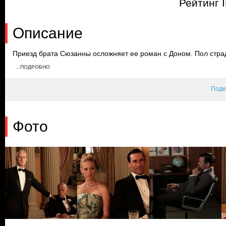
Рейтинг 
Описание
Приезд брата Сюзанны осложняет ее роман с Доном. Пол страда
Пегги работает сверхурочно, чтобы придумать презентацию. Т
…ПОДРОБНО
ящика в столе Дона, где обнаруживает документы и фотограф
Поде
Фото