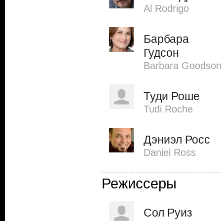
Al Rodrigo
Барбара
Гудсон
Barbara Goodso
Туди Роше
Tudi Roche
Дэниэл Росс
Daniel Ross
Режиссеры
Сол Руиз