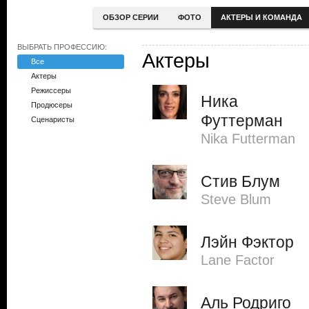
ОБЗОР СЕРИИ
ФОТО
АКТЕРЫ И КОМАНДА
ВЫБРАТЬ ПРОФЕССИЮ:
Актеры
Все
Актеры
Режиссеры
Ника
Продюсеры
Футтерман
Сценаристы
Nika Futterman
Стив Блум
Steve Blum
Лэйн Фэктор
Lane Factor
Аль Родриго