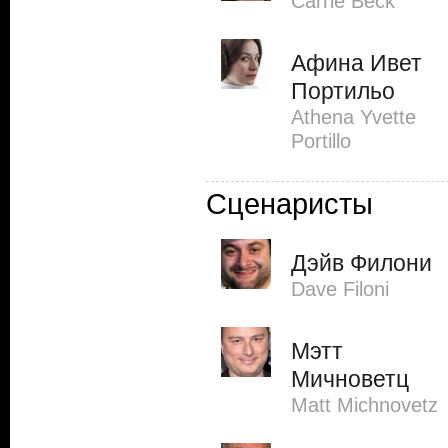
Carrie Beck
Афина Ивет
Портильо
Athena Yvette
Portillo
Сценаристы
Дэйв Филони
Dave Filoni
Мэтт
Мичноветц
Matt Michnovetz