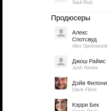
Saul Ruiz
Продюсеры
Алекс
Спотсвуд
Alex Spotswood
Джош Раймс
Josh Rimes
Дэйв Филони
Dave Filoni
Кэрри Бек