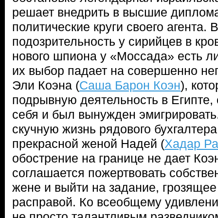
решает внедрить в высшие диплома
политические круги своего агента. 
подозрительность у сирийцев в кров
нового шпиона у «Моссада» есть л
их выбор падает на совершенно н
Эли Коэна (
Саша Барон Коэн
), кот
подрывную деятельность в Египте,
себя и был вынужден эмигрировать.
скучную жизнь рядового бухгалтера
прекрасной женой Надей (
Хадар Ра
обострение на границе не дает Коэн
соглашается пожертвовать собстве
жене и выйти на задание, грозящее
расправой. Ко всеобщему удивлени
не просто талантливым разведчико