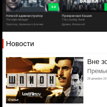
8.8
Ночной администратор
Призрачная башня
The Night Manager
The Looming Tower
Триллер, Криминал, Боевик
Драма, Военный
Новости
Вне з
Премь
28 декабря 201
Статья