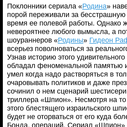
Поклонники сериала «
Родина
» нав
порой переживали за бесстрашную
время ее полевой работы. Однако ж
невероятнее любого вымысла, а по
шоураннеров «
Родины
»
Гидеон Р
всерьез поволноваться за реальног
Узнав историю этого удивительного 
обладал феноменальной памятью и
умел когда надо растворяться в тол
очаровывать политиков и даже пре
сочинил о нем сценарий шестисери
триллера «Шпион». Несмотря на то
этого блестящего израильского шпи
будет не оторваться от его куда бо
Бонда, операций. Сериал «Шпион» 