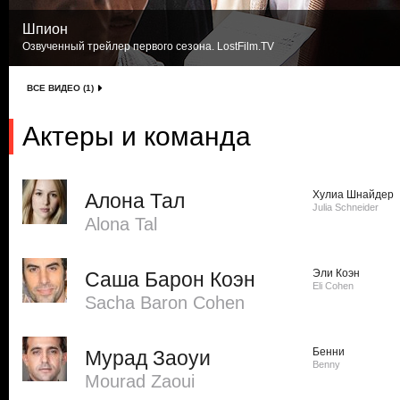
Шпион
Озвученный трейлер первого сезона. LostFilm.TV
ВСЕ ВИДЕО (1)
Актеры и команда
Хулиа Шнайдер
Алона Тал
Julia Schneider
Alona Tal
Эли Коэн
Саша Барон Коэн
Eli Cohen
Sacha Baron Cohen
Бенни
Мурад Заоуи
Benny
Mourad Zaoui