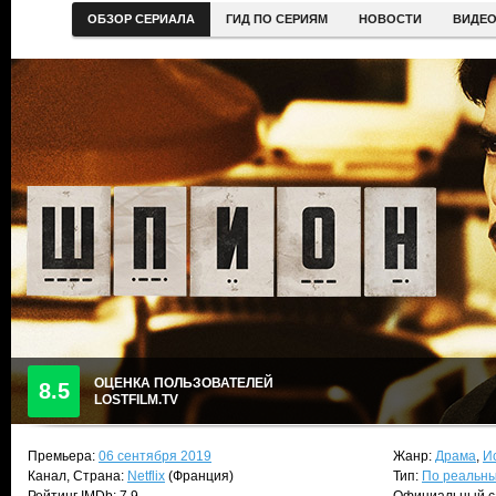
ОБЗОР СЕРИАЛА
ГИД ПО СЕРИЯМ
НОВОСТИ
ВИДЕ
ОЦЕНКА ПОЛЬЗОВАТЕЛЕЙ
8.5
LOSTFILM.TV
Премьера:
06 сентября 2019
Жанр:
Драма
,
И
Канал, Страна:
Netflix
(Франция)
Тип:
По реальн