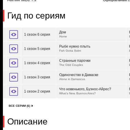
Рейтинг IMDb: 7.9
Официальный с
Гид по сериям
Дом
1 сезон 6 серия
Home
Рыбе нужно плыть
1 сезон 5 серия
Fish Gotta Swim
Странные парочки
1 сезон 4 серия
The Odd Couples
Одиночество в Дамаске
1 сезон 3 серия
Alone in Damascus
Что новенького, Буэнос-Айрес?
1 сезон 2 серия
What's New, Buenos Aires?
ВСЕ СЕРИИ (6)
Описание