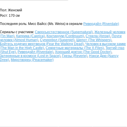
Пол: Женский
Рост: 170 см
Последняя роль: Мисс Вайсс (Ms. Weiss) в сериале
Ривердэйл (Riverdale)
Сериалы с участием:
Сверхъестественное (Supernatural)
,
Железный человек
(Tin Man)
,
Каприка (Caprica)
,
Континуум (Continuum)
,
Стрела (Arrow)
,
Почти
человек (Almost Human)
,
Супергёрл (Supergirl)
,
Шепот (The Whispers)
,
Бойтесь ходячих мертвецов (Fear the Walking Dead)
,
Человек в высоком замке
(The Man in the High Castle)
,
Секретные материалы (The X-Files)
,
Третий глаз
(Shut Eye)
,
Ривердэйл (Riverdale)
,
Хороший доктор (The Good Doctor)
,
Затерянные в космосе (Lost in Space)
,
Грезы (Reverie)
,
Нэнси Дрю (Nancy
Drew)
,
Миротворец (Peacemaker)