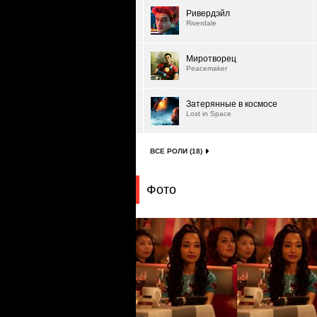
Ривердэйл
Riverdale
Миротворец
Peacemaker
Затерянные в космосе
Lost in Space
ВСЕ РОЛИ (18)
Фото