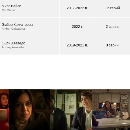
Мисс Вайсс
2017-2022 гг.
12 серий
Ms. Weiss
Эмбер Калкатэрра
2022 г.
2 серии
Amber Calcaterra
Обри Азеведо
2019-2021 гг.
3 серии
Aubrey Azevedo