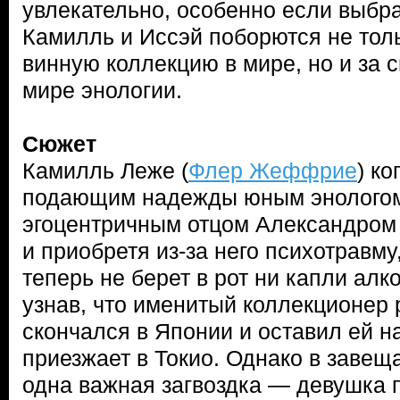
увлекательно, особенно если выбра
Камилль и Иссэй поборются не тол
винную коллекцию в мире, но и за 
мире энологии.
Сюжет
Камилль Леже (
Флер Жеффрие
) ко
подающим надежды юным энологом,
эгоцентричным отцом Александром 
и приобретя из-за него психотравму
теперь не берет в рот ни капли алко
узнав, что именитый коллекционер 
скончался в Японии и оставил ей н
приезжает в Токио. Однако в завещ
одна важная загвоздка — девушка 