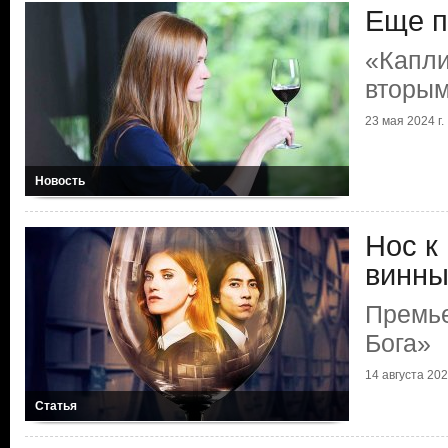
Еще п
«Капли
вторым
23 мая 2024 г.
Новость
Нос к 
винны
Премье
Бога»
14 августа 2023
Статья