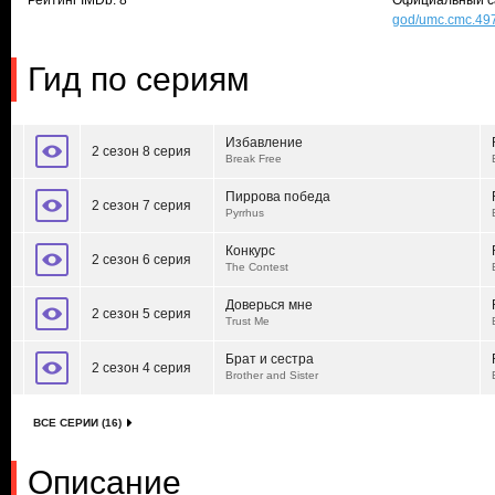
Рейтинг IMDb: 8
Официальный с
god/umc.cmc.49
Гид по сериям
Избавление
2 сезон 8 серия
Break Free
Пиррова победа
2 сезон 7 серия
Pyrrhus
Конкурс
2 сезон 6 серия
The Contest
Доверься мне
2 сезон 5 серия
Trust Me
Брат и сестра
2 сезон 4 серия
Brother and Sister
ВСЕ СЕРИИ (16)
Описание