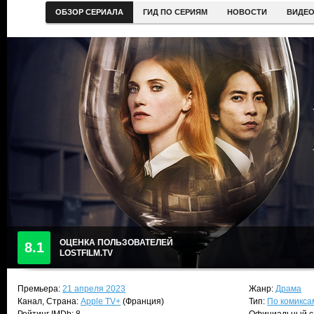
ОБЗОР СЕРИАЛА
ГИД ПО СЕРИЯМ
НОВОСТИ
ВИДЕ
ОЦЕНКА ПОЛЬЗОВАТЕЛЕЙ
8.1
LOSTFILM.TV
Премьера:
21 апреля 2023
Жанр:
Драма
Канал, Страна:
Apple TV+
(Франция)
Тип:
По комикса