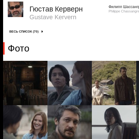
Филипп Шассанг
Гюстав Керверн
Philippe Chassangr
Gustave Kervern
ВЕСЬ СПИСОК (70)
Фото