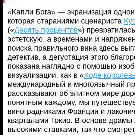
«Капли Бога» — экранизация однои
которая стараниями сценариста
Ку
(«
Десять процентов
») превратилас
эстетскую, а временами и напряже
поиска правильного вина здесь выг
детектив, а дегустация этого благо
показана наглядно с помощью изоб
визуализации, как в «
Ходе королев
международный и многоязычный пр
рассказывают об элитном мире доро
понятным каждому, мы путешеству
виноградниками Франции и лакони
кварталами Токио. В основе драмы
высокими ставками, так что смотре