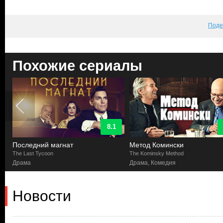
Поде
Похожие сериалы
9
Метод Комински
Десять процентов
The Kominsky Method
Dix pour cent
Драма, Комедия
Драма, Комедия
Новости