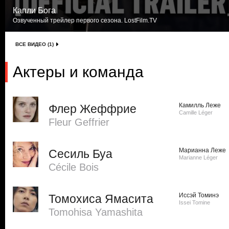
Капли Бога
Озвученный трейлер первого сезона. LostFilm.TV
ВСЕ ВИДЕО (1)
Актеры и команда
Камилль Леже
Флер Жеффрие
Camille Léger
Fleur Geffrier
Марианна Леже
Сесиль Буа
Marianne Léger
Cécile Bois
Иссэй Томинэ
Томохиса Ямасита
Issei Tomine
Tomohisa Yamashita