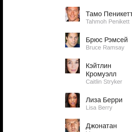
Тамо Пеникет
Tahmoh Penikett
Брюс Рэмсей
Bruce Ramsay
Кэйтлин
Кромуэлл
Caitlin Stryker
Лиза Берри
Lisa Berry
Джонатан