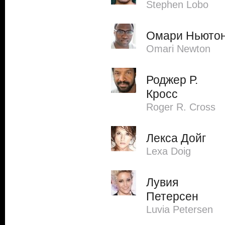
Stephen Lobo
Омари Ньюто
Omari Newton
Роджер Р.
Кросс
Roger R. Cross
Лекса Дойг
Lexa Doig
Лувия
Петерсен
Luvia Petersen