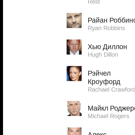
Reid
Райан Роббин
Ryan Robbins
Хью Диллон
Hugh Dillon
Рэйчел
Кроуфорд
Rachael Crawfor
Майкл Роджер
Michael Rogers
Алекс