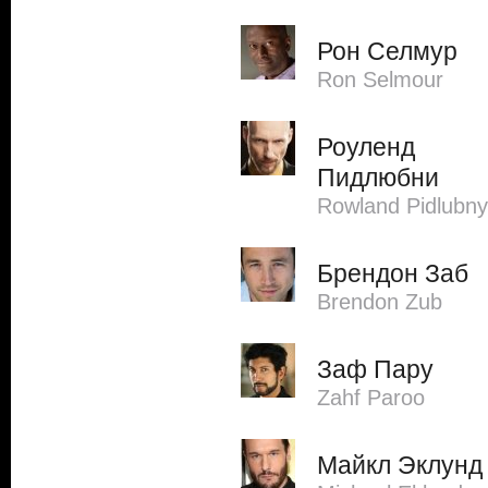
Рон Селмур
Ron Selmour
Роуленд
Пидлюбни
Rowland Pidlubny
Брендон Заб
Brendon Zub
Заф Пару
Zahf Paroo
Майкл Эклунд