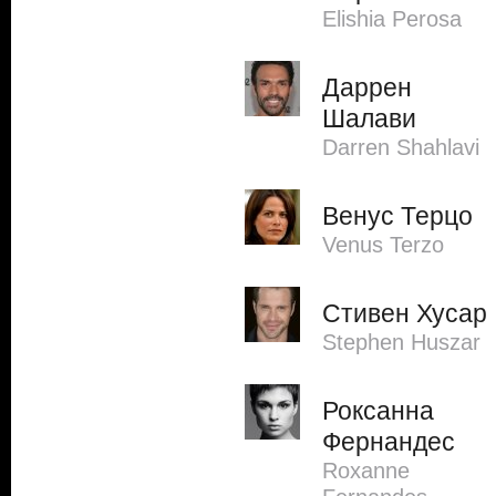
Elishia Perosa
Даррен
Шалави
Darren Shahlavi
Венус Терцо
Venus Terzo
Стивен Хусар
Stephen Huszar
Роксанна
Фернандес
Roxanne