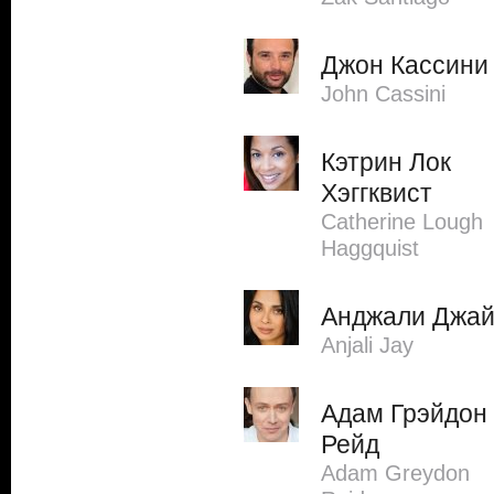
Джон Кассини
John Cassini
Кэтрин Лок
Хэггквист
Catherine Lough
Haggquist
Анджали Джа
Anjali Jay
Адам Грэйдон
Рейд
Adam Greydon