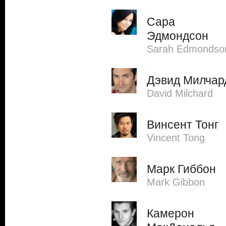
Сара
Эдмондсон
Sarah Edmondso
Дэвид Милчар
David Milchard
Винсент Тонг
Vincent Tong
Марк Гиббон
Mark Gibbon
Камерон