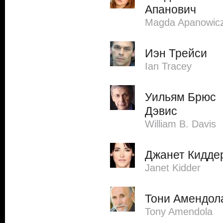
Апанович
Magda Apanowic
Иэн Трейси
Ian Tracey
Уильям Брюс
Дэвис
William B. Davis
Джанет Кидде
Janet Kidder
Тони Амендол
Tony Amendola