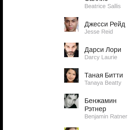
Beatrice Sallis
Джесси Рейд
Jesse Reid
Дарси Лори
Darcy Laurie
Таная Битти
Tanaya Beatty
Бенжамин
Рэтнер
Benjamin Ratner