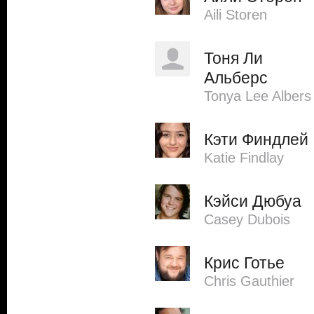
Aili Storen
Тоня Ли
Альберс
Tonya Lee Albers
Кэти Финдлей
Katie Findlay
Кэйси Дюбуа
Casey Dubois
Крис Готье
Chris Gauthier