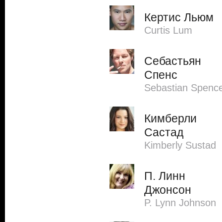
Кертис Льюм
Curtis Lum
Себастьян
Спенс
Sebastian Spenc
Кимберли
Састад
Kimberly Sustad
П. Линн
Джонсон
P. Lynn Johnson