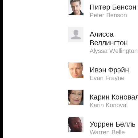
Питер Бенсон
Peter Benson
Алисса
Веллингтон
Alyssa Wellington
Ивэн Фрэйн
Evan Frayne
Карин Конова
Karin Konoval
Уоррен Белль
Warren Belle