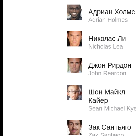
Адриан Холмс
Adrian Holmes
Николас Ли
Nicholas Lea
Джон Рирдон
John Reardon
Шон Майкл
Кайер
Sean Michael Ky
Зак Сантьяго
Zak Santiago