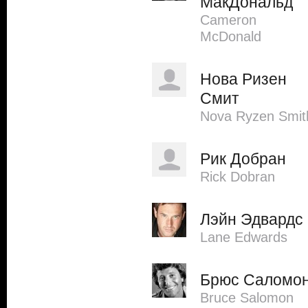
МакДональд
Cameron
McDonald
Нова Ризен
Смит
Nova Ryzen Smit
Рик Добран
Rick Dobran
Лэйн Эдвардс
Lane Edwards
Брюс Саломо
Bruce Salomon