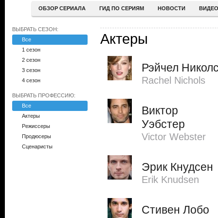
ОБЗОР СЕРИАЛА
ГИД ПО СЕРИЯМ
НОВОСТИ
ВИДЕ
ВЫБРАТЬ СЕЗОН:
Актеры
Все
1 сезон
2 сезон
Рэйчел Никол
3 сезон
Rachel Nichols
4 сезон
ВЫБРАТЬ ПРОФЕССИЮ:
Все
Виктор
Актеры
Уэбстер
Режиссеры
Victor Webster
Продюсеры
Сценаристы
Эрик Кнудсен
Erik Knudsen
Стивен Лобо