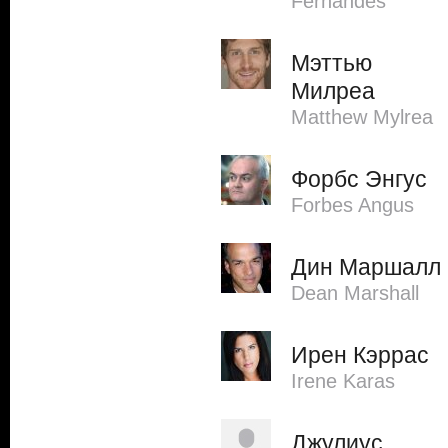
Fernandes
Мэттью
Милреа
Matthew Mylrea
Форбс Энгус
Forbes Angus
Дин Маршалл
Dean Marshall
Ирен Кэррас
Irene Karas
Джулиус