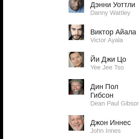
Дэнни Уоттли
Danny Wattley
Виктор Айала
Victor Ayala
Йи Джи Цо
Yee Jee Tso
Дин Пол
Гибсон
Dean Paul Gibso
Джон Иннес
John Innes