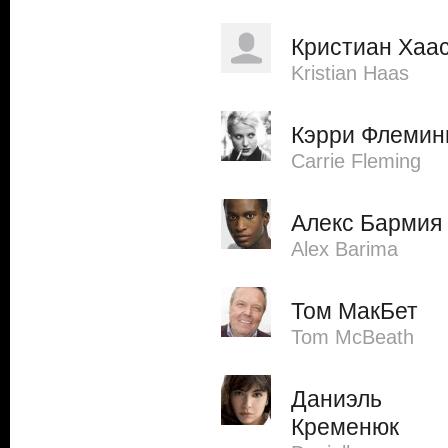
Кристиан Хаа
Kristian Haas
Кэрри Флемин
Carrie Fleming
Алекс Бармия
Alex Barima
Том МакБет
Tom McBeath
Даниэль
Кременюк