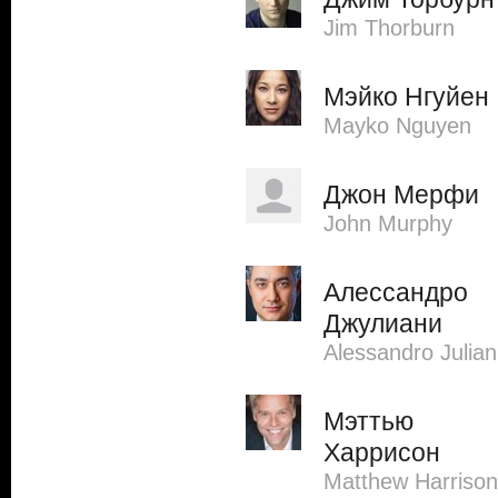
Jim Thorburn
Мэйко Нгуйен
Mayko Nguyen
Джон Мерфи
John Murphy
Алессандро
Джулиани
Alessandro Julian
Мэттью
Харрисон
Matthew Harrison