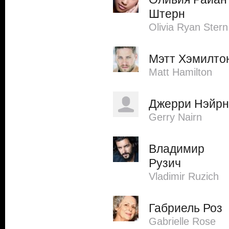
Штерн
Olivia Ryan Stern
Мэтт Хэмилто
Matt Hamilton
Джерри Нэйрн
Gerry Nairn
Владимир
Рузич
Vladimir Ruzich
Габриель Роз
Gabrielle Rose