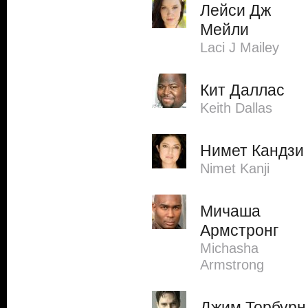
Лейси Дж
Мейли
Laci J Mailey
Кит Даллас
Keith Dallas
Нимет Кандзи
Nimet Kanji
Мичаша
Армстронг
Michasha
Armstrong
Джим Торбурн