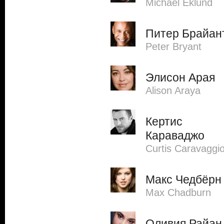
Michael Eklund
Питер Брайан
Peter Bryant
Элисон Арая
Alison Araya
Кертис
Караваджо
Curtis Caravaggi
Макс Чедбёрн
Max Chadburn
Оливия Райан