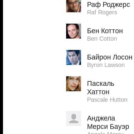
Раф Роджерс
Raf Rogers
Бен Коттон
Ben Cotton
Байрон Лосон
Byron Lawson
Паскаль
Хаттон
Pascale Hutton
Анджела
Мерси Бауэр