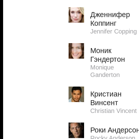
Дженнифер
Коппинг
Jennifer Copping
Моник
Гэндертон
Monique
Ganderton
Кристиан
Винсент
Christian Vincent
Роки Андерсо
Rocky Anderson