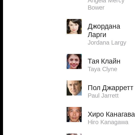
Angela Mercy
Bower
Джордана
Ларги
Jordana Largy
Тая Клайн
Taya Clyne
Пол Джарретт
Paul Jarrett
Хиро Канагава
Hiro Kanagawa