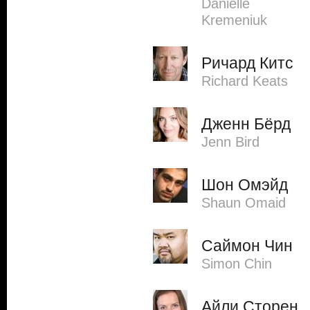
Danielle
Kremeniuk
Ричард Китс
Richard Keats
Дженн Бёрд
Jenn Bird
Шон Омэйд
Shaun Omaid
Саймон Чин
Simon Chin
Айли Сторен