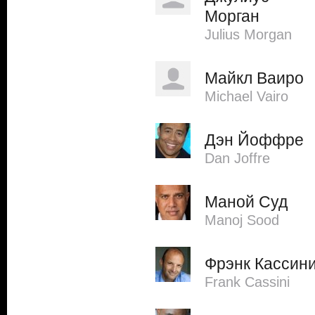
Морган
Julius Morgan
Майкл Ваиро
Michael Vairo
Дэн Йоффре
Dan Joffre
Маной Суд
Manoj Sood
Фрэнк Кассин
Frank Cassini