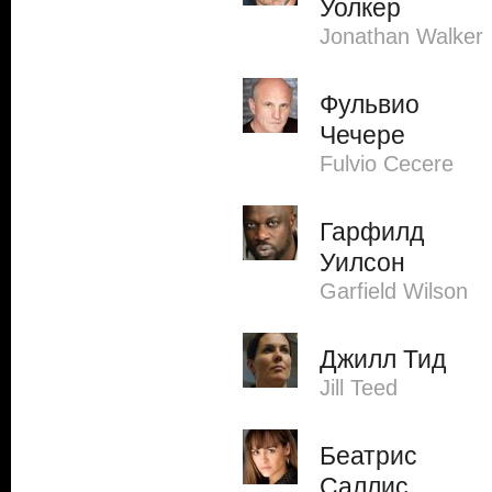
Уолкер
Jonathan Walker
Фульвио
Чечере
Fulvio Cecere
Гарфилд
Уилсон
Garfield Wilson
Джилл Тид
Jill Teed
Беатрис
Саллис