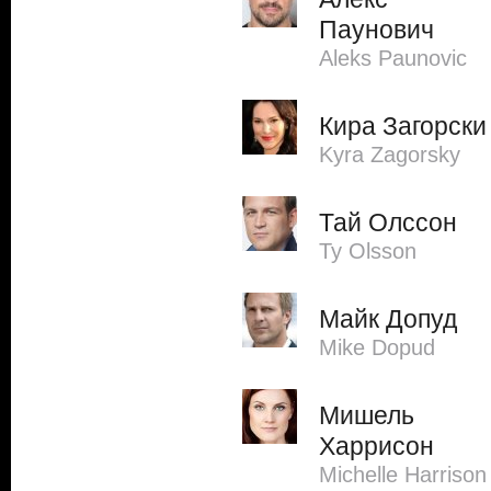
Паунович
Aleks Paunovic
Кира Загорски
Kyra Zagorsky
Тай Олссон
Ty Olsson
Майк Допуд
Mike Dopud
Мишель
Харрисон
Michelle Harrison