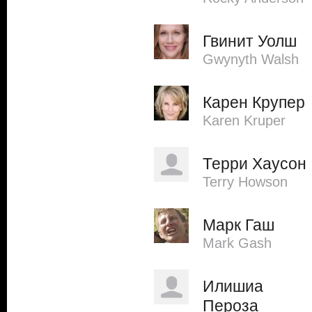
Гвинит Уолш
Gwynyth Walsh
Карен Крупер
Karen Kruper
Терри Хаусон
Terry Howson
Марк Гаш
Mark Gash
Илишиа
Пероза