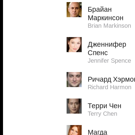
Брайан
Маркинсон
Brian Markinson
Дженнифер
Спенс
Jennifer Spence
Ричард Хэрмо
Richard Harmon
Терри Чен
Terry Chen
Магда